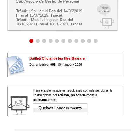
Subdirecció de Gestió de Personal
Tràmit
Tràmit
: Sol·licitud
Des del
14/06/2019
en línia
Fins al
15/07/2019.
Tancat
Tràmit
: Model al-legacio
Des del
28/10/2020
Fins al
10/11/2020.
Tancat
Butlletí Oficial de les Illes Balears
Darrer butlletí:
098
, 06 / agost / 2026
Triau el sistema que us resulti més còmode per donar la
vostra opinió: per
telèfon
,
presencialment
o
telemàticament
.
Queixes i suggeriments