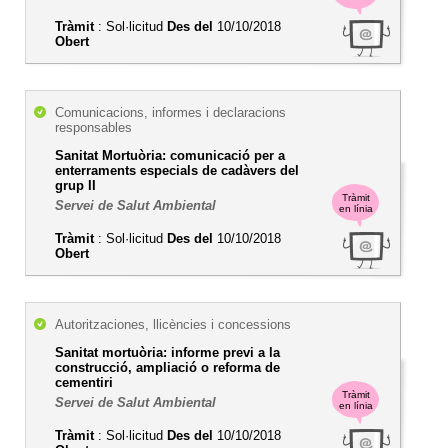
Tràmit
: Sol·licitud
Des del
10/10/2018
Obert
Comunicacions, informes i declaracions
responsables
Sanitat Mortuòria: comunicació per a
enterraments especials de cadàvers del
grup II
Tràmit
Servei de Salut Ambiental
en línia
Tràmit
: Sol·licitud
Des del
10/10/2018
Obert
Autoritzaciones, llicències i concessions
Sanitat mortuòria: informe previ a la
construcció, ampliació o reforma de
cementiri
Tràmit
Servei de Salut Ambiental
en línia
Tràmit
: Sol·licitud
Des del
10/10/2018