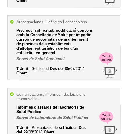
Obert
Autoritzaciones, llicències i concessions
Piscines: sol·licitud/modificació conveni
amb la Conselleria de Salut per impartir
cursos de socorrista i de manteniment
de piscines dels establiments
d'allotjament turístic i de les d'ús
col·lectiu, en general
Tràmit
Servei de Salut Ambiental
en línia
Tràmit
: Sol·licitud
Des del
05/07/2017
Obert
Comunicacions, informes i declaracions
responsables
Informes d'assajos de laboratoris de
Salut Pública
Tràmit
Servei de Laboratoris de Salut Pública
en línia
Tràmit
: Presentació de sol·licituds
Des
del
29/08/2018
Obert