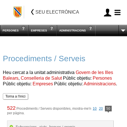
SEU ELECTRÒNICA
PERSONES
EMPRESES
ADMINISTRACIONS
Procediments / Serveis
Heu cercat a la unitat administrativa
Govern de les Illes
Balears
,
Conselleria de Salut
Públic objetiu:
Persones
Públic objetiu:
Empreses
Públic objetiu:
Administracions
.
Torna a l'inici
522
Procediments / Serveis disponibles, mostra-me'n
10
20
50
per pàgina.
Subvencions, ajuts, beques i premis