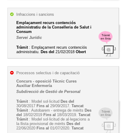
Infraccions i sancions
Emplaçament recurs contenciós
administratiu de la Conselleria de Salut i
Consum
Tràmit
Servei Jurídic
en línia
Tràmit
: Emplaçament recurs contenciós
administratiu.
Des del
21/02/2018
Obert
Processos selectius i de capacitació
Concurs - oposició Tècnic Cures
Auxiliar Enfermería
Subdirecció de Gestió de Personal
Tràmit
: Model sol·licitud
Des del
30/08/2017
Fins al
29/09/2017.
Tancat
Tràmit
: Autobarem - entrega de mèrits
Des
Tràmit
del
18/02/2019
Fins al
18/03/2019.
Tancat
en línia
Tràmit
: Model sol·licitud de al·legacions a
la llista provisional de mèrits
Des del
22/06/2020
Fins al
01/07/2020.
Tancat