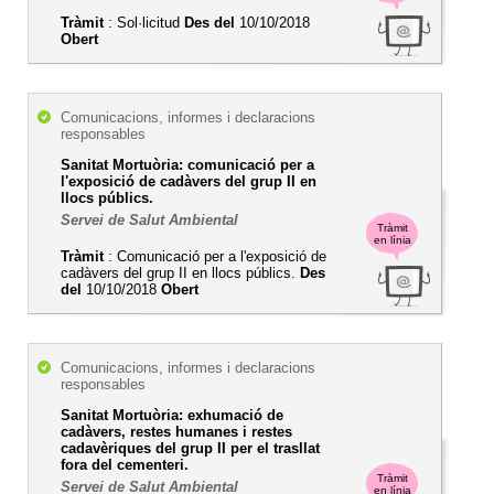
Tràmit
: Sol·licitud
Des del
10/10/2018
Obert
Comunicacions, informes i declaracions
responsables
Sanitat Mortuòria: comunicació per a
l'exposició de cadàvers del grup II en
llocs públics.
Servei de Salut Ambiental
Tràmit
en línia
Tràmit
: Comunicació per a l'exposició de
cadàvers del grup II en llocs públics.
Des
del
10/10/2018
Obert
Comunicacions, informes i declaracions
responsables
Sanitat Mortuòria: exhumació de
cadàvers, restes humanes i restes
cadavèriques del grup II per el trasllat
fora del cementeri.
Tràmit
Servei de Salut Ambiental
en línia