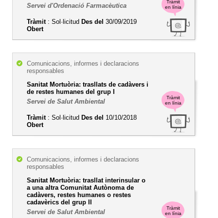
Tràmit
Servei d'Ordenació Farmacèutica
en línia
Tràmit
: Sol·licitud
Des del
30/09/2019
Obert
Comunicacions, informes i declaracions
responsables
Sanitat Mortuòria: trasllats de cadàvers i
de restes humanes del grup I
Tràmit
Servei de Salut Ambiental
en línia
Tràmit
: Sol·licitud
Des del
10/10/2018
Obert
Comunicacions, informes i declaracions
responsables
Sanitat Mortuòria: trasllat interinsular o
a una altra Comunitat Autònoma de
cadàvers, restes humanes o restes
cadavèrics del grup II
Tràmit
Servei de Salut Ambiental
en línia