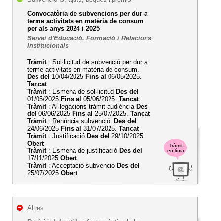
Convocatòria de subvencions per dur a
terme activitats en matèria de consum
per als anys 2024 i 2025
Servei d'Educació, Formació i Relacions
Institucionals
Tràmit
: Sol·licitud de subvenció per dur a
terme activitats en matèria de consum.
Des del
10/04/2025
Fins al
06/05/2025.
Tancat
Tràmit
: Esmena de sol·licitud
Des del
01/05/2025
Fins al
05/06/2025.
Tancat
Tràmit
: Al·legacions tràmit audiència
Des
del
06/06/2025
Fins al
25/07/2025.
Tancat
Tràmit
: Renúncia subvenció.
Des del
24/06/2025
Fins al
31/07/2025.
Tancat
Tràmit
: Justificació
Des del
29/10/2025
Obert
Tràmit
Tràmit
: Esmena de justificació
Des del
en línia
17/11/2025
Obert
Tràmit
: Acceptació subvenció
Des del
25/07/2025
Obert
Altres