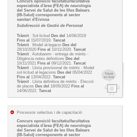
Concurs oposició facultatiu/facultativa
especialista d'àrea (FEA) de neurologia
del Servei de Salut de les Illes Balears
(IB-Salut) corresponents al sector
sanitari d'Eivissa
Subdirecció de Gestió de Personal
Tràmit
: Sol·licitud
Des del
14/06/2019
Fins al
15/07/2019.
Tancat
Tràmit
: Model al-legacio
Des del
28/10/2020
Fins al
10/11/2020.
Tancat
Tràmit
: Autobarem - entrega de mèrits -
Diligència notes definitives
Des del
10/11/2021
Fins al
09/12/2021.
Tancat
Tràmit
: Llista provisional de mèrits - Model
sol·licitud al·legacions
Des del
05/04/2022
Tràmit
Fins al
13/04/2022.
Tancat
en línia
Tràmit
: Llista definitiva de mèrits - Elecció
de places
Des del
18/05/2022
Fins al
14/06/2022.
Tancat
Processos selectius i de capacitació
Concurs oposició facultatiu/facultativa
especialista d'àrea (FEA) de neurologia
del Servei de Salut de les Illes Balears
(IB-Salut) corresponents al sector