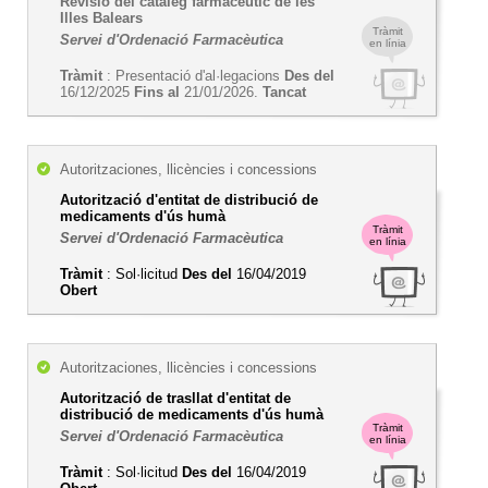
Revisió del catàleg farmacèutic de les
Illes Balears
Tràmit
Servei d'Ordenació Farmacèutica
en línia
Tràmit
: Presentació d'al·legacions
Des del
16/12/2025
Fins al
21/01/2026.
Tancat
Autoritzaciones, llicències i concessions
Autorització d'entitat de distribució de
medicaments d'ús humà
Tràmit
Servei d'Ordenació Farmacèutica
en línia
Tràmit
: Sol·licitud
Des del
16/04/2019
Obert
Autoritzaciones, llicències i concessions
Autorització de trasllat d'entitat de
distribució de medicaments d'ús humà
Tràmit
Servei d'Ordenació Farmacèutica
en línia
Tràmit
: Sol·licitud
Des del
16/04/2019