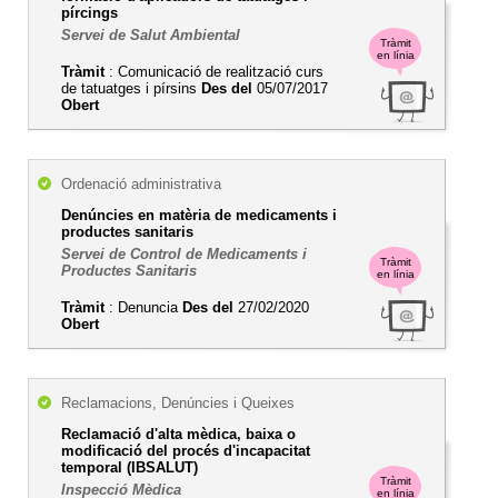
pírcings
Servei de Salut Ambiental
Tràmit
en línia
Tràmit
: Comunicació de realització curs
de tatuatges i pírsins
Des del
05/07/2017
Obert
Ordenació administrativa
Denúncies en matèria de medicaments i
productes sanitaris
Servei de Control de Medicaments i
Tràmit
Productes Sanitaris
en línia
Tràmit
: Denuncia
Des del
27/02/2020
Obert
Reclamacions, Denúncies i Queixes
Reclamació d'alta mèdica, baixa o
modificació del procés d'incapacitat
temporal (IBSALUT)
Tràmit
Inspecció Mèdica
en línia