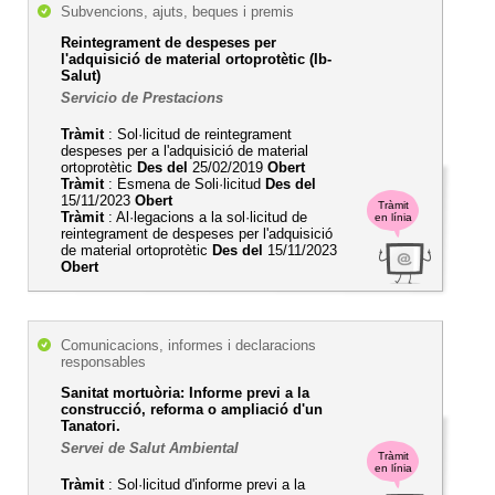
Subvencions, ajuts, beques i premis
Reintegrament de despeses per
l'adquisició de material ortoprotètic (Ib-
Salut)
Servicio de Prestacions
Tràmit
: Sol·licitud de reintegrament
despeses per a l'adquisició de material
ortoprotètic
Des del
25/02/2019
Obert
Tràmit
: Esmena de Soli·licitud
Des del
15/11/2023
Obert
Tràmit
Tràmit
: Al·legacions a la sol·licitud de
en línia
reintegrament de despeses per l'adquisició
de material ortoprotètic
Des del
15/11/2023
Obert
Comunicacions, informes i declaracions
responsables
Sanitat mortuòria: Informe previ a la
construcció, reforma o ampliació d'un
Tanatori.
Servei de Salut Ambiental
Tràmit
en línia
Tràmit
: Sol·licitud d'informe previ a la