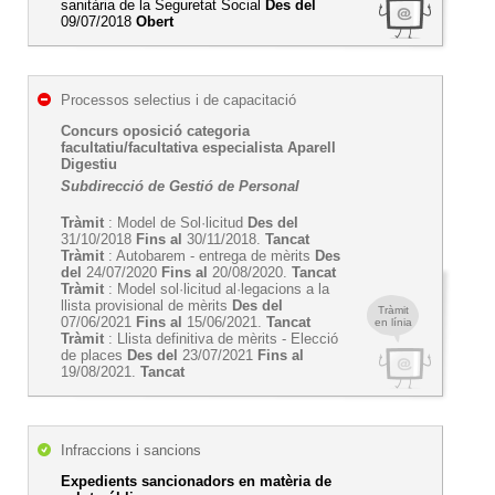
sanitària de la Seguretat Social
Des del
09/07/2018
Obert
Processos selectius i de capacitació
Concurs oposició categoria
facultatiu/facultativa especialista Aparell
Digestiu
Subdirecció de Gestió de Personal
Tràmit
: Model de Sol·licitud
Des del
31/10/2018
Fins al
30/11/2018.
Tancat
Tràmit
: Autobarem - entrega de mèrits
Des
del
24/07/2020
Fins al
20/08/2020.
Tancat
Tràmit
: Model sol·licitud al·legacions a la
llista provisional de mèrits
Des del
Tràmit
07/06/2021
Fins al
15/06/2021.
Tancat
en línia
Tràmit
: Llista definitiva de mèrits - Elecció
de places
Des del
23/07/2021
Fins al
19/08/2021.
Tancat
Infraccions i sancions
Expedients sancionadors en matèria de