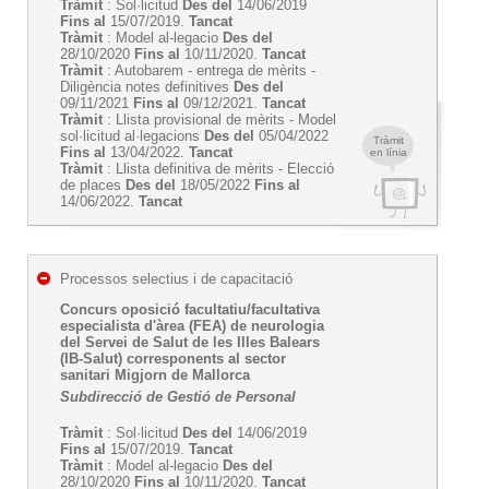
Tràmit
: Sol·licitud
Des del
14/06/2019
Fins al
15/07/2019.
Tancat
Tràmit
: Model al-legacio
Des del
28/10/2020
Fins al
10/11/2020.
Tancat
Tràmit
: Autobarem - entrega de mèrits -
Diligència notes definitives
Des del
09/11/2021
Fins al
09/12/2021.
Tancat
Tràmit
: Llista provisional de mèrits - Model
sol·licitud al·legacions
Des del
05/04/2022
Tràmit
Fins al
13/04/2022.
Tancat
en línia
Tràmit
: Llista definitiva de mèrits - Elecció
de places
Des del
18/05/2022
Fins al
14/06/2022.
Tancat
Processos selectius i de capacitació
Concurs oposició facultatiu/facultativa
especialista d'àrea (FEA) de neurologia
del Servei de Salut de les Illes Balears
(IB-Salut) corresponents al sector
sanitari Migjorn de Mallorca
Subdirecció de Gestió de Personal
Tràmit
: Sol·licitud
Des del
14/06/2019
Fins al
15/07/2019.
Tancat
Tràmit
: Model al-legacio
Des del
28/10/2020
Fins al
10/11/2020.
Tancat