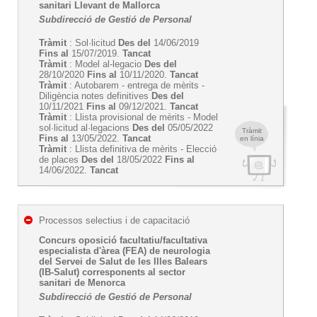
sanitari Llevant de Mallorca
Subdirecció de Gestió de Personal
Tràmit
: Sol·licitud
Des del
14/06/2019
Fins al
15/07/2019.
Tancat
Tràmit
: Model al-legacio
Des del
28/10/2020
Fins al
10/11/2020.
Tancat
Tràmit
: Autobarem - entrega de mèrits -
Diligència notes definitives
Des del
10/11/2021
Fins al
09/12/2021.
Tancat
Tràmit
: Llista provisional de mèrits - Model
sol·licitud al·legacions
Des del
05/05/2022
Tràmit
Fins al
13/05/2022.
Tancat
en línia
Tràmit
: Llista definitiva de mèrits - Elecció
de places
Des del
18/05/2022
Fins al
14/06/2022.
Tancat
Processos selectius i de capacitació
Concurs oposició facultatiu/facultativa
especialista d'àrea (FEA) de neurologia
del Servei de Salut de les Illes Balears
(IB-Salut) corresponents al sector
sanitari de Menorca
Subdirecció de Gestió de Personal