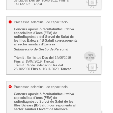
de places
Des del
18/05/2022
Fins al
14/06/2022.
Tancat
Processos selectius i de capacitació
Concurs oposició facultatiu/facultativa
especialista d'àrea (FEA) de
radiodiagnòstic del Servei de Salut de
les Illes Balears (IB-Salut) corresponents
al sector sanitari d'Eivissa
Subdirecció de Gestió de Personal
Tràmit
Tràmit
: Sol·licitud
Des del
14/06/2019
en línia
Fins al
15/07/2019.
Tancat
Tràmit
: Model al-legacio
Des del
28/10/2020
Fins al
10/11/2020.
Tancat
Processos selectius i de capacitació
Concurs oposició facultatiu/facultativa
especialista d'àrea (FEA) de
radiodiagnòstic Servei de Salut de les
Illes Balears (IB-Salut) corresponents al
sector sanitari Llevant de Mallorca