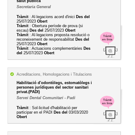
salut pública
Secretaria General
Tràmit
: Al·legacions acord d'inici
Des del
25/07/2023
Obert
Tràmit
: Obertura període de prova (si
escau)
Des del
25/07/2023
Obert
Tràmit
: Al·legacions proposta resolució o
Tràmit
reconeixement de responsabilitat
Des del
en línia
25/07/2023
Obert
Tràmit
: Actuacions complementàries
Des
del
25/07/2023
Obert
Acreditacions, Homologacions i Titulacions
Habilitació d'odontòlegs, estomatòlegs i
persones jurídiques del sector sanitari
privat.(PADI)
Servei Dental Comunitari - Padi
Tràmit
en línia
Tràmit
: Sol·licitud d'habilitació per
participar en el PADI
Des del
03/03/2020
Obert