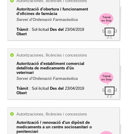
Autoritzaciones, llicències i concessions
Autorització d'obertura i funcionament
d'oficines de farmàcia
Tràmit
Servei d'Ordenació Farmacèutica
en línia
Tràmit
: Sol·licitud
Des del
23/04/2019
Obert
Autoritzaciones, llicències i concessions
Autorització d'establiment comercial
detallista de medicaments d'ús
veterinari
Tràmit
Servei d'Ordenació Farmacèutica
en línia
Tràmit
: Sol·licitud
Des del
23/04/2019
Obert
Autoritzaciones, llicències i concessions
Autorització / renovació d'un dipòsit de
medicaments a un centre sociosanitari o
penitenciari