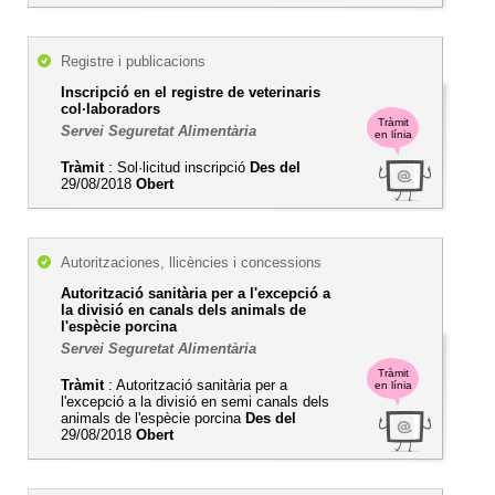
Registre i publicacions
Inscripció en el registre de veterinaris
col·laboradors
Tràmit
Servei Seguretat Alimentària
en línia
Tràmit
: Sol·licitud inscripció
Des del
29/08/2018
Obert
Autoritzaciones, llicències i concessions
Autorització sanitària per a l'excepció a
la divisió en canals dels animals de
l'espècie porcina
Servei Seguretat Alimentària
Tràmit
Tràmit
: Autorització sanitària per a
en línia
l'excepció a la divisió en semi canals dels
animals de l'espècie porcina
Des del
29/08/2018
Obert