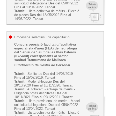
sol·licitud al·legacions
Des del
05/04/2022
Tràmit
Fins al
13/04/2022.
Tancat
en línia
Tràmit
: Llista definitiva de mèrits - Elecció
de places
Des del
18/05/2022
Fins al
14/06/2022.
Tancat
Processos selectius i de capacitació
Concurs oposició facultatiu/facultativa
especialista d'àrea (FEA) de neurologia
del Servei de Salut de les Illes Balears
(IB-Salut) corresponents al sector
sanitari Tramuntana de Mallorca
Subdirecció de Gestió de Personal
Tràmit
: Sol·licitud
Des del
14/06/2019
Fins al
15/07/2019.
Tancat
Tràmit
: Model al-legacio
Des del
28/10/2020
Fins al
10/11/2020.
Tancat
Tràmit
: Autobarem - entrega de mèrits -
Diligència notes definitives
Des del
10/11/2021
Fins al
09/12/2021.
Tancat
Tràmit
: Llista provisional de mèrits - Model
sol·licitud al·legacions
Des del
05/04/2022
Tràmit
Fins al
13/04/2022.
Tancat
en línia
Tràmit
: Llista definitiva de mèrits - Elecció