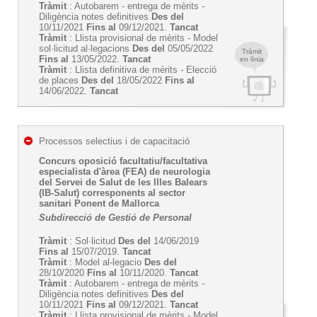
Tràmit
: Autobarem - entrega de mèrits -
Diligència notes definitives
Des del
10/11/2021
Fins al
09/12/2021.
Tancat
Tràmit
: Llista provisional de mèrits - Model
sol·licitud al·legacions
Des del
05/05/2022
Tràmit
Fins al
13/05/2022.
Tancat
en línia
Tràmit
: Llista definitiva de mèrits - Elecció
de places
Des del
18/05/2022
Fins al
14/06/2022.
Tancat
Processos selectius i de capacitació
Concurs oposició facultatiu/facultativa
especialista d'àrea (FEA) de neurologia
del Servei de Salut de les Illes Balears
(IB-Salut) corresponents al sector
sanitari Ponent de Mallorca
Subdirecció de Gestió de Personal
Tràmit
: Sol·licitud
Des del
14/06/2019
Fins al
15/07/2019.
Tancat
Tràmit
: Model al-legacio
Des del
28/10/2020
Fins al
10/11/2020.
Tancat
Tràmit
: Autobarem - entrega de mèrits -
Diligència notes definitives
Des del
10/11/2021
Fins al
09/12/2021.
Tancat
Tràmit
: Llista provisional de mèrits - Model