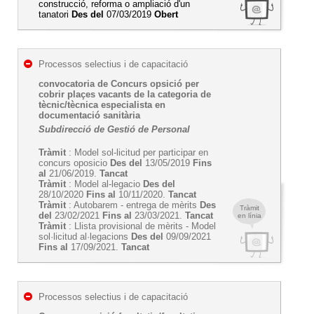
construcció, reforma o ampliació d'un
tanatori
Des del
07/03/2019
Obert
Processos selectius i de capacitació
convocatoria de Concurs opsició per
cobrir plaçes vacants de la categoria de
tècnic/tècnica especialista en
documentació sanitària
Subdirecció de Gestió de Personal
Tràmit
: Model sol-licitud per participar en
concurs oposicio
Des del
13/05/2019
Fins
al
21/06/2019.
Tancat
Tràmit
: Model al-legacio
Des del
28/10/2020
Fins al
10/11/2020.
Tancat
Tràmit
: Autobarem - entrega de mèrits
Des
Tràmit
del
23/02/2021
Fins al
23/03/2021.
Tancat
en línia
Tràmit
: Llista provisional de mèrits - Model
sol·licitud al·legacions
Des del
09/09/2021
Fins al
17/09/2021.
Tancat
Processos selectius i de capacitació