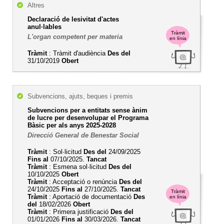
Altres
Declaració de lesivitat d'actes
anul·lables
Tràmit
L'organ competent per materia
en línia
Tràmit
: Tràmit d'audiència
Des del
31/10/2019
Obert
Subvencions, ajuts, beques i premis
Subvencions per a entitats sense ànim
de lucre per desenvolupar el Programa
Bàsic per als anys 2025-2028
Direcció General de Benestar Social
Tràmit
: Sol·licitud
Des del
24/09/2025
Fins al
07/10/2025.
Tancat
Tràmit
: Esmena sol·licitud
Des del
10/10/2025
Obert
Tràmit
: Acceptació o renúncia
Des del
24/10/2025
Fins al
27/10/2025.
Tancat
Tràmit
Tràmit
: Aportació de documentació
Des
en línia
del
18/02/2026
Obert
Tràmit
: Primera justificació
Des del
01/01/2026
Fins al
30/03/2026.
Tancat