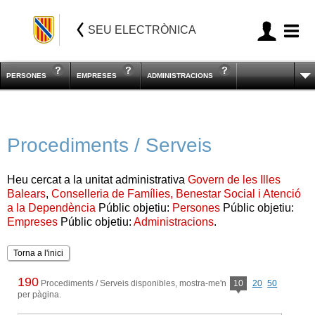
SEU ELECTRÒNICA
PERSONES
EMPRESES
ADMINISTRACIONS
Procediments / Serveis
Heu cercat a la unitat administrativa
Govern de les Illes
Balears
,
Conselleria de Famílies, Benestar Social i Atenció
a la Dependència
Públic objetiu:
Persones
Públic objetiu:
Empreses
Públic objetiu:
Administracions
.
Torna a l'inici
190
Procediments / Serveis disponibles, mostra-me'n
10
20
50
per pàgina.