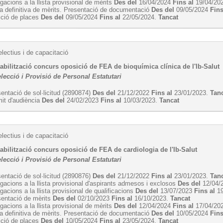
egacions a la llista provisional de mèrits
Des del
16/04/2024
Fins al
19/04/20
ta definitiva de mèrits. Presentació de documentació
Des del
09/05/2024
Fins
cció de places
Des del
09/05/2024
Fins al
22/05/2024.
Tancat
lectius i de capacitació
abilització concurs oposició de FEA de bioquímica clínica de l'Ib-Salut
lecció i Provisió de Personal Estatutari
entació de sol·licitud (2890874)
Des del
21/12/2022
Fins al
23/01/2023.
Tan
it d'audiència
Des del
24/02/2023
Fins al
10/03/2023.
Tancat
lectius i de capacitació
abilització concurs oposició de FEA de cardiologia de l'Ib-Salut
lecció i Provisió de Personal Estatutari
entació de sol·licitud (2890876)
Des del
21/12/2022
Fins al
23/01/2023.
Tan
egacions a la llista provisional d'aspirants admesos i exclosos
Des del
12/04/
egacions a la llista provisional de qualificacions
Des del
13/07/2023
Fins al
19
sentació de mèrits
Des del
02/10/2023
Fins al
16/10/2023.
Tancat
egacions a la llista provisional de mèrits
Des del
12/04/2024
Fins al
17/04/20
ta definitiva de mèrits. Presentació de documentació
Des del
10/05/2024
Fins
cció de places
Des del
10/05/2024
Fins al
23/05/2024.
Tancat