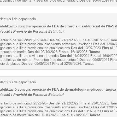
ta definitiva de mèrits. Presentació de documentació
Des del
16/04/2024
Fins
lectius i de capacitació
abilització concurs oposició de FEA de cirurgia maxil·lofacial de l'Ib-Sa
lecció i Provisió de Personal Estatutari
entació de sol·licitud (2891494)
Des del
21/12/2022
Fins al
23/01/2023.
Tan
egacions a la llista provisional d'aspirants admesos i exclosos
Des del
12/04/
egacions a la llista provisional de qualificacions
Des del
13/07/2023
Fins al
19
sentació de mèrits
Des del
02/10/2023
Fins al
16/10/2023.
Tancat
egacions a la llista provisional de mèrits
Des del
11/04/2024
Fins al
16/04/20
ta definitiva de mèrits. Presentació de documentació
Des del
09/05/2024
Fins
cció de places
Des del
09/05/2024
Fins al
22/05/2024.
Tancat
lectius i de capacitació
tabilització concurs oposició de FEA de dermatologia medicoquirúrgica i
lecció i Provisió de Personal Estatutari
entació de sol·licitud (2891496)
Des del
21/12/2022
Fins al
23/01/2023.
Tan
egacions a la llista provisional d'aspirants admesos i exclosos
Des del
12/04/
egacions a la llista provisional de qualificacions
Des del
13/07/2023
Fins al
19
sentació de mèrits
Des del
02/10/2023
Fins al
16/10/2023.
Tancat