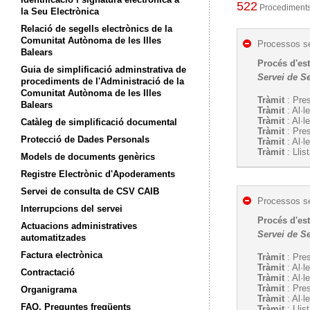
522
Procediments 
la Seu Electrònica
Relació de segells electrònics de la
Comunitat Autònoma de les Illes
Processos se
Balears
Procés d'est
Guia de simplificació adminstrativa de
Servei de Se
procediments de l'Administració de la
Comunitat Autònoma de les Illes
Tràmit
: Pres
Balears
Tràmit
: Al·l
Tràmit
: Al·l
Catàleg de simplificació documental
Tràmit
: Pre
Protecció de Dades Personals
Tràmit
: Al·l
Tràmit
: Llis
Models de documents genèrics
Registre Electrònic d'Apoderaments
Servei de consulta de CSV CAIB
Processos se
Interrupcions del servei
Procés d'est
Actuacions administratives
Servei de Se
automatitzades
Factura electrònica
Tràmit
: Pres
Tràmit
: Al·l
Contractació
Tràmit
: Al·l
Tràmit
: Pre
Organigrama
Tràmit
: Al·l
FAQ. Preguntes freqüents
Tràmit
: Llis