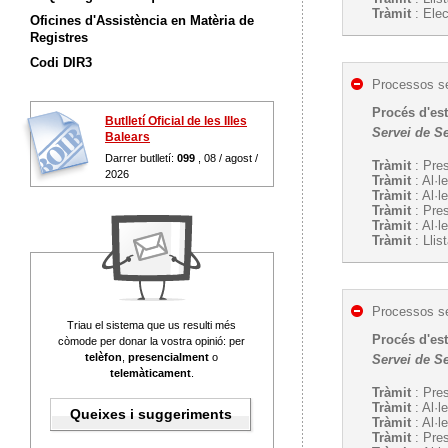
Tràmit
: Ele
Oficines d'Assistència en Matèria de
Registres
Codi DIR3
Processos se
Procés d'est
Butlletí Oficial de les Illes
Servei de Se
Balears
Darrer butlletí:
099
, 08 / agost /
Tràmit
: Pres
2026
Tràmit
: Al·l
Tràmit
: Al·l
Tràmit
: Pre
Tràmit
: Al·l
Tràmit
: Llis
Processos se
Triau el sistema que us resulti més
Procés d'est
còmode per donar la vostra opinió: per
telèfon
,
presencialment
o
Servei de Se
telemàticament
.
Tràmit
: Pres
Tràmit
: Al·l
Queixes i suggeriments
Tràmit
: Al·l
Tràmit
: Pre