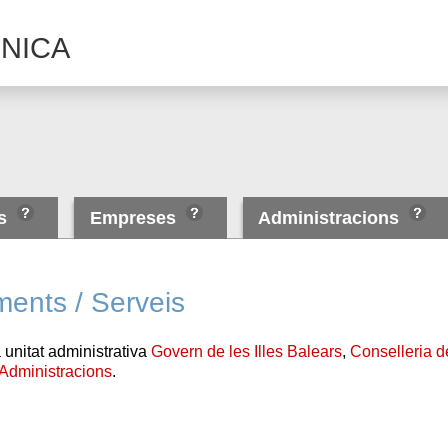
NICA
es
Empreses
Administracions
ments / Serveis
 unitat administrativa
Govern de les Illes Balears
,
Conselleria d
Administracions
.