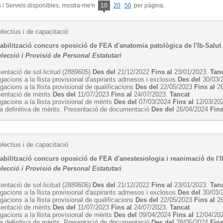
/ Serveis disponibles, mostra-me'n
10
20
50
per pàgina.
lectius i de capacitació
abilització concurs oposició de FEA d'anatomia patològica de l'Ib-Salut
lecció i Provisió de Personal Estatutari
entació de sol·licitud (2889605)
Des del
21/12/2022
Fins al
23/01/2023.
Tan
egacions a la llista provisional d'aspirants admesos i exclosos
Des del
30/03/
egacions a la llista provisional de qualificacions
Des del
22/05/2023
Fins al
26
sentació de mèrits
Des del
11/07/2023
Fins al
24/07/2023.
Tancat
egacions a la llista provisional de mèrits
Des del
07/03/2024
Fins al
12/03/20
ta definitiva de mèrits. Presentació de documentació
Des del
26/04/2024
Fins
lectius i de capacitació
abilització concurs oposició de FEA d'anestesiologia i reanimació de l'I
lecció i Provisió de Personal Estatutari
entació de sol·licitud (2889606)
Des del
21/12/2022
Fins al
23/01/2023.
Tan
egacions a la llista provisional d'aspirants admesos i exclosos
Des del
30/03/
egacions a la llista provisional de qualificacions
Des del
22/05/2023
Fins al
26
sentació de mèrits
Des del
11/07/2023
Fins al
24/07/2023.
Tancat
egacions a la llista provisional de mèrits
Des del
09/04/2024
Fins al
12/04/20
ta definitiva de mèrits. Presentació de documentació
Des del
28/05/2024
Fins