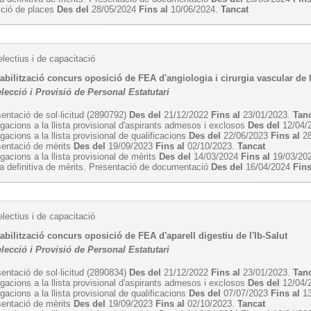
cció de places
Des del
28/05/2024
Fins al
10/06/2024.
Tancat
lectius i de capacitació
abilització concurs oposició de FEA d'angiologia i cirurgia vascular de l
lecció i Provisió de Personal Estatutari
entació de sol·licitud (2890792)
Des del
21/12/2022
Fins al
23/01/2023.
Tan
egacions a la llista provisional d'aspirants admesos i exclosos
Des del
12/04/
egacions a la llista provisional de qualificacions
Des del
22/06/2023
Fins al
28
sentació de mèrits
Des del
19/09/2023
Fins al
02/10/2023.
Tancat
egacions a la llista provisional de mèrits
Des del
14/03/2024
Fins al
19/03/20
ta definitiva de mèrits. Presentació de documentació
Des del
16/04/2024
Fins
lectius i de capacitació
abilització concurs oposició de FEA d'aparell digestiu de l'Ib-Salut
lecció i Provisió de Personal Estatutari
entació de sol·licitud (2890834)
Des del
21/12/2022
Fins al
23/01/2023.
Tan
egacions a la llista provisional d'aspirants admesos i exclosos
Des del
12/04/
egacions a la llista provisional de qualificacions
Des del
07/07/2023
Fins al
13
sentació de mèrits
Des del
19/09/2023
Fins al
02/10/2023.
Tancat