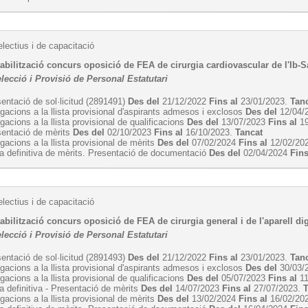
lectius i de capacitació
abilització concurs oposició de FEA de cirurgia cardiovascular de l'Ib-S
lecció i Provisió de Personal Estatutari
entació de sol·licitud (2891491)
Des del
21/12/2022
Fins al
23/01/2023.
Tan
egacions a la llista provisional d'aspirants admesos i exclosos
Des del
12/04/
egacions a la llista provisional de qualificacions
Des del
13/07/2023
Fins al
19
sentació de mèrits
Des del
02/10/2023
Fins al
16/10/2023.
Tancat
egacions a la llista provisional de mèrits
Des del
07/02/2024
Fins al
12/02/20
ta definitiva de mèrits. Presentació de documentació
Des del
02/04/2024
Fins
lectius i de capacitació
abilització concurs oposició de FEA de cirurgia general i de l'aparell dig
lecció i Provisió de Personal Estatutari
entació de sol·licitud (2891493)
Des del
21/12/2022
Fins al
23/01/2023.
Tan
egacions a la llista provisional d'aspirants admesos i exclosos
Des del
30/03/
egacions a la llista provisional de qualificacions
Des del
05/07/2023
Fins al
11
ta definitiva - Presentació de mèrits
Des del
14/07/2023
Fins al
27/07/2023.
egacions a la llista provisional de mèrits
Des del
13/02/2024
Fins al
16/02/20