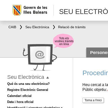
SEU ELECTRÒ
CAIB
Seu Electrònica
Relació de tràmits
Tots els
vostres tràmits
en línia
Person
Procedi
Seu Electrònica
Què és una seu electrònica?
Heu cercat a la
Públic objetiu:
Registre Electrònic General
Calendari oficial
Torna a l'inici
Data i hora oficial
Identificació i signatura electrònica a