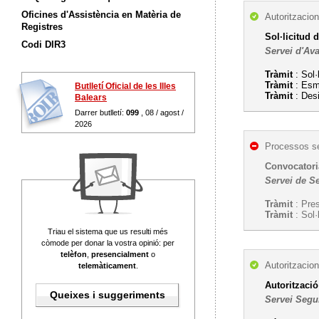
Oficines d'Assistència en Matèria de
Autoritzacion
Registres
Sol·licitud 
Codi DIR3
Servei d'Ava
Tràmit
: Sol·
Tràmit
: Esm
Butlletí Oficial de les Illes
Tràmit
: Desi
Balears
Darrer butlletí:
099
, 08 / agost /
2026
Processos se
Convocatoria
Servei de Se
Tràmit
: Pres
Tràmit
: Sol·
Triau el sistema que us resulti més
còmode per donar la vostra opinió: per
telèfon
,
presencialment
o
Autoritzacion
telemàticament
.
Autorització
Queixes i suggeriments
Servei Segu