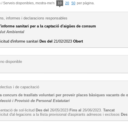
/ Serveis disponibles, mostra-me'n
10
20
50
per pàgina.
s, informes i declaracions responsables
d'informe sanitari per a la captació d'aigües de consum
alut Ambiental
licitud d'informe sanitari
Des del
21/02/2023
Obert
no disponible
lectius i de capacitació
 concurs de trasllats voluntari per proveir places bàsiques vacants de 
lecció i Provisió de Personal Estatutari
entació de sol·licitud
Des del
26/05/2023
Fins al
26/06/2023.
Tancat
licitut d'al·legacions a la llista provisional d'aspirants admesos i exclosos
Des