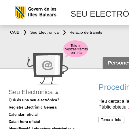
SEU ELECTRÒ
CAIB
Seu Electrònica
Relació de tràmits
Tots els
vostres tràmits
en línia
Person
Procedi
Seu Electrònica
Què és una seu electrònica?
Heu cercat a la
Públic objetiu:
Registre Electrònic General
Calendari oficial
Torna a l'inici
Data i hora oficial
Identificació i signatura electrònica a