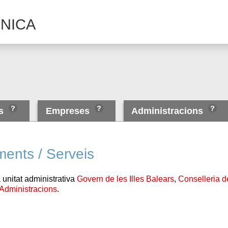
NICA
es
Empreses
Administracions
ments / Serveis
 unitat administrativa
Govern de les Illes Balears
,
Conselleria d
Administracions
.