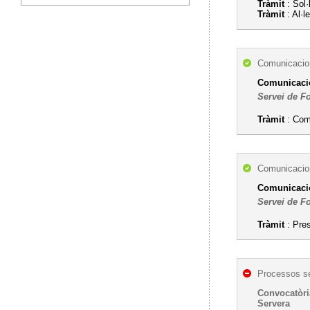
Tràmit
: Sol·
Tràmit
: Al·
Comunicacion
Comunicació
Servei de F
Tràmit
: Com
Comunicacion
Comunicació
Servei de F
Tràmit
: Pre
Processos se
Convocatòria
Servera