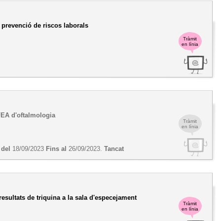
 prevenció de riscos laborals
Tràmit
en línia
FEA d'oftalmologia
Tràmit
en línia
 del
18/09/2023
Fins al
26/09/2023.
Tancat
resultats de triquina a la sala d'especejament
Tràmit
en línia