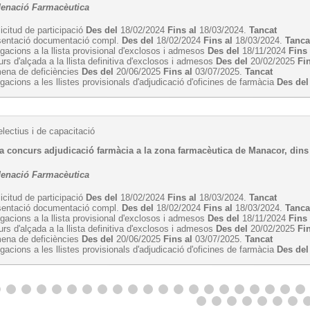
denació Farmacèutica
licitud de participació
Des del
18/02/2024
Fins al
18/03/2024.
Tancat
sentació documentació compl.
Des del
18/02/2024
Fins al
18/03/2024.
Tanca
egacions a la llista provisional d'exclosos i admesos
Des del
18/11/2024
Fins 
rs d'alçada a la llista definitiva d'exclosos i admesos
Des del
20/02/2025
Fi
ena de deficiències
Des del
20/06/2025
Fins al
03/07/2025.
Tancat
egacions a les llistes provisionals d'adjudicació d'oficines de farmàcia
Des del
lectius i de capacitació
 concurs adjudicació farmàcia a la zona farmacèutica de Manacor, dins el
denació Farmacèutica
licitud de participació
Des del
18/02/2024
Fins al
18/03/2024.
Tancat
sentació documentació compl.
Des del
18/02/2024
Fins al
18/03/2024.
Tanca
egacions a la llista provisional d'exclosos i admesos
Des del
18/11/2024
Fins 
rs d'alçada a la llista definitiva d'exclosos i admesos
Des del
20/02/2025
Fi
ena de deficiències
Des del
20/06/2025
Fins al
03/07/2025.
Tancat
egacions a les llistes provisionals d'adjudicació d'oficines de farmàcia
Des del