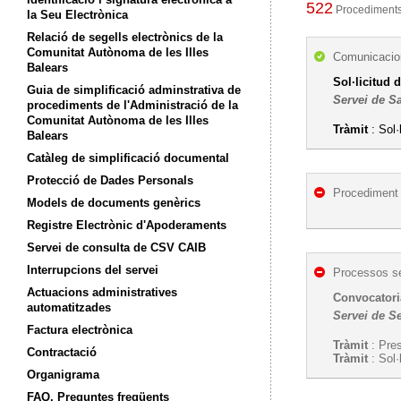
522
Procediments 
la Seu Electrònica
Relació de segells electrònics de la
Comunitat Autònoma de les Illes
Comunicacion
Balears
Sol·licitud 
Guia de simplificació adminstrativa de
Servei de S
procediments de l'Administració de la
Comunitat Autònoma de les Illes
Tràmit
: Sol·
Balears
Catàleg de simplificació documental
Protecció de Dades Personals
Procediment 
Models de documents genèrics
Registre Electrònic d'Apoderaments
Servei de consulta de CSV CAIB
Interrupcions del servei
Processos se
Actuacions administratives
Convocatoria
automatitzades
Servei de Se
Factura electrònica
Tràmit
: Pres
Contractació
Tràmit
: Sol·
Organigrama
FAQ. Preguntes freqüents