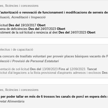
es, llicències i concessions
d'autorització o renovació de funcionament i modificacions de serveis de
luació, Acreditació i Inspecció
licitud
Des del
19/10/2017
Obert
ena de deficiències
Des del
24/07/2023
Obert
stiment de la sol·licitud o renúncia al dret
Des del
24/07/2023
Obert
lectius i de capacitació
 concurs de trasllats voluntari per proveir places bàsiques vacants de 
lecció i Provisió de Personal Estatutari
entació de sol·licitud
Des del
13/08/2023
Fins al
12/09/2023.
Tancat
licitut d'al·legacions a la llista provisional d'aspirants admesos i exclosos
Des
es, llicències i concessions
 per poder tallar en més de 6 trossos les canals de porcí en espera dels 
retat Alimentària