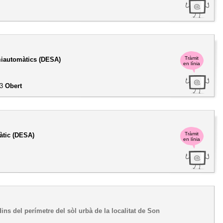
Tràmit
miautomàtics (DESA)
en línia
23
Obert
Tràmit
àtic (DESA)
en línia
ns del perímetre del sòl urbà de la localitat de Son