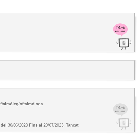
Tràmit
en línia
oftalmòleg/oftalmòloga
Tràmit
en línia
 del
30/06/2023
Fins al
20/07/2023.
Tancat