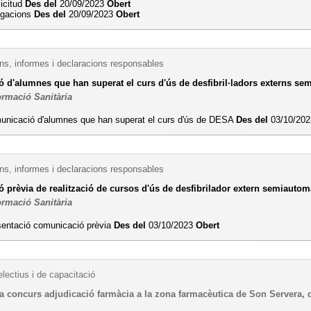
licitud
Des del
20/09/2023
Obert
legacions
Des del
20/09/2023
Obert
s, informes i declaracions responsables
 d'alumnes que han superat el curs d'ús de desfibril·ladors externs se
ormació Sanitària
unicació d'alumnes que han superat el curs d'ús de DESA
Des del
03/10/20
s, informes i declaracions responsables
 prèvia de realització de cursos d'ús de desfibrilador extern semiautom
ormació Sanitària
sentació comunicació prèvia
Des del
03/10/2023
Obert
lectius i de capacitació
 concurs adjudicació farmàcia a la zona farmacèutica de Son Servera, di