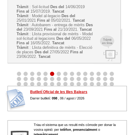
Tràmit
: Sol·licitud
Des del
14/06/2019
Fins al
15/07/2019.
Tancat
Tràmit
: Model al-legacio
Des del
25/01/2021
Fins al
05/02/2021.
Tancat
Tràmit
: Autobarem - entrega de mèrits
Des
del
23/09/2021
Fins al
21/10/2021.
Tancat
Tràmit
: Llista provisional de mèrits - Model
sol·licitud al·legacions
Des del
06/05/2022
Tràmit
Fins al
16/05/2022.
Tancat
en línia
Tràmit
: Llista definitiva de mèrits - Elecció
de places
Des del
27/05/2022
Fins al
23/06/2022.
Tancat
Butlletí Oficial de les Illes Balears
Darrer butlletí:
098
, 06 / agost / 2026
Triau el sistema que us resulti més còmode per donar la
vostra opinió: per
telèfon
,
presencialment
o
telemàticament
.