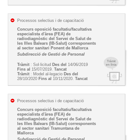
Processos selectius i de capacitació
Concurs oposició facultatiu/facultativa
especialista d'àrea (FEA) de
radiodiagnòstic del Servei de Salut de
les Illes Balears (IB-Salut) corresponents
al sector sanitari Ponent de Mallorca
Subdirecció de Gestió de Personal
Tràmit
Tràmit
: Sol·licitud
Des del
14/06/2019
en línia
Fins al
15/07/2019.
Tancat
Tràmit
: Model al-legacio
Des del
28/10/2020
Fins al
10/11/2020.
Tancat
Processos selectius i de capacitació
Concurs oposició facultatiu/facultativa
especialista d'àrea (FEA) de
radiodiagnòstic del Servei de Salut de
les Illes Balears (IB-Salut) corresponents
al sector sanitari Tramuntana de
Mallorca
Subdirecció de Gestió de Personal