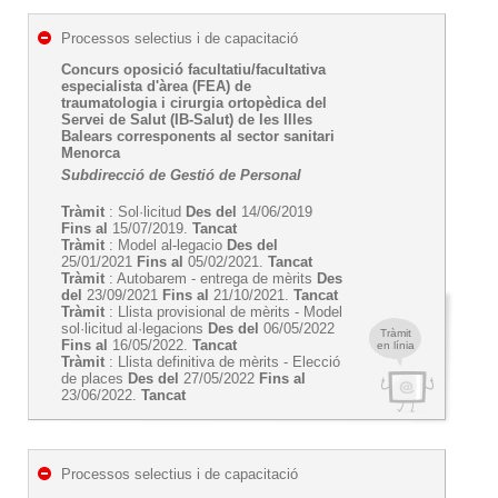
Processos selectius i de capacitació
Concurs oposició facultatiu/facultativa
especialista d'àrea (FEA) de
traumatologia i cirurgia ortopèdica del
Servei de Salut (IB-Salut) de les Illes
Balears corresponents al sector sanitari
Menorca
Subdirecció de Gestió de Personal
Tràmit
: Sol·licitud
Des del
14/06/2019
Fins al
15/07/2019.
Tancat
Tràmit
: Model al-legacio
Des del
25/01/2021
Fins al
05/02/2021.
Tancat
Tràmit
: Autobarem - entrega de mèrits
Des
del
23/09/2021
Fins al
21/10/2021.
Tancat
Tràmit
: Llista provisional de mèrits - Model
sol·licitud al·legacions
Des del
06/05/2022
Tràmit
Fins al
16/05/2022.
Tancat
en línia
Tràmit
: Llista definitiva de mèrits - Elecció
de places
Des del
27/05/2022
Fins al
23/06/2022.
Tancat
Processos selectius i de capacitació