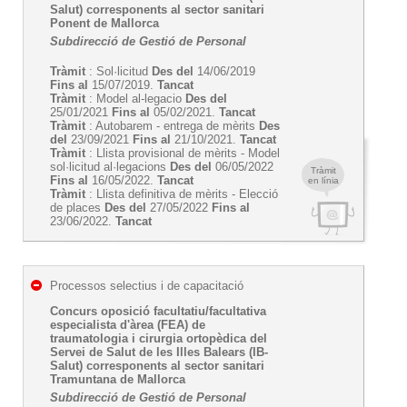
Salut) corresponents al sector sanitari
Ponent de Mallorca
Subdirecció de Gestió de Personal
Tràmit
: Sol·licitud
Des del
14/06/2019
Fins al
15/07/2019.
Tancat
Tràmit
: Model al-legacio
Des del
25/01/2021
Fins al
05/02/2021.
Tancat
Tràmit
: Autobarem - entrega de mèrits
Des
del
23/09/2021
Fins al
21/10/2021.
Tancat
Tràmit
: Llista provisional de mèrits - Model
sol·licitud al·legacions
Des del
06/05/2022
Tràmit
Fins al
16/05/2022.
Tancat
en línia
Tràmit
: Llista definitiva de mèrits - Elecció
de places
Des del
27/05/2022
Fins al
23/06/2022.
Tancat
Processos selectius i de capacitació
Concurs oposició facultatiu/facultativa
especialista d'àrea (FEA) de
traumatologia i cirurgia ortopèdica del
Servei de Salut de les Illes Balears (IB-
Salut) corresponents al sector sanitari
Tramuntana de Mallorca
Subdirecció de Gestió de Personal