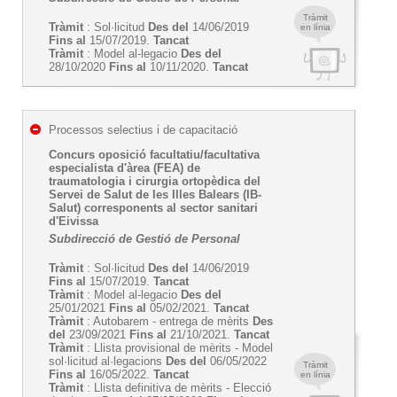
Tràmit
Tràmit
: Sol·licitud
Des del
14/06/2019
en línia
Fins al
15/07/2019.
Tancat
Tràmit
: Model al-legacio
Des del
28/10/2020
Fins al
10/11/2020.
Tancat
Processos selectius i de capacitació
Concurs oposició facultatiu/facultativa
especialista d'àrea (FEA) de
traumatologia i cirurgia ortopèdica del
Servei de Salut de les Illes Balears (IB-
Salut) corresponents al sector sanitari
d'Eivissa
Subdirecció de Gestió de Personal
Tràmit
: Sol·licitud
Des del
14/06/2019
Fins al
15/07/2019.
Tancat
Tràmit
: Model al-legacio
Des del
25/01/2021
Fins al
05/02/2021.
Tancat
Tràmit
: Autobarem - entrega de mèrits
Des
del
23/09/2021
Fins al
21/10/2021.
Tancat
Tràmit
: Llista provisional de mèrits - Model
sol·licitud al·legacions
Des del
06/05/2022
Tràmit
Fins al
16/05/2022.
Tancat
en línia
Tràmit
: Llista definitiva de mèrits - Elecció