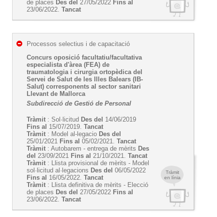
de places
Des del
27/05/2022
Fins al
23/06/2022.
Tancat
Processos selectius i de capacitació
Concurs oposició facultatiu/facultativa
especialista d'àrea (FEA) de
traumatologia i cirurgia ortopèdica del
Servei de Salut de les Illes Balears (IB-
Salut) corresponents al sector sanitari
Llevant de Mallorca
Subdirecció de Gestió de Personal
Tràmit
: Sol·licitud
Des del
14/06/2019
Fins al
15/07/2019.
Tancat
Tràmit
: Model al-legacio
Des del
25/01/2021
Fins al
05/02/2021.
Tancat
Tràmit
: Autobarem - entrega de mèrits
Des
del
23/09/2021
Fins al
21/10/2021.
Tancat
Tràmit
: Llista provisional de mèrits - Model
sol·licitud al·legacions
Des del
06/05/2022
Tràmit
Fins al
16/05/2022.
Tancat
en línia
Tràmit
: Llista definitiva de mèrits - Elecció
de places
Des del
27/05/2022
Fins al
23/06/2022.
Tancat