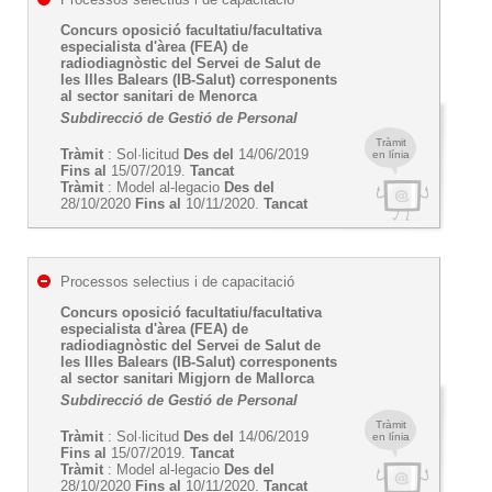
Concurs oposició facultatiu/facultativa
especialista d'àrea (FEA) de
radiodiagnòstic del Servei de Salut de
les Illes Balears (IB-Salut) corresponents
al sector sanitari de Menorca
Subdirecció de Gestió de Personal
Tràmit
Tràmit
: Sol·licitud
Des del
14/06/2019
en línia
Fins al
15/07/2019.
Tancat
Tràmit
: Model al-legacio
Des del
28/10/2020
Fins al
10/11/2020.
Tancat
Processos selectius i de capacitació
Concurs oposició facultatiu/facultativa
especialista d'àrea (FEA) de
radiodiagnòstic del Servei de Salut de
les Illes Balears (IB-Salut) corresponents
al sector sanitari Migjorn de Mallorca
Subdirecció de Gestió de Personal
Tràmit
Tràmit
: Sol·licitud
Des del
14/06/2019
en línia
Fins al
15/07/2019.
Tancat
Tràmit
: Model al-legacio
Des del
28/10/2020
Fins al
10/11/2020.
Tancat