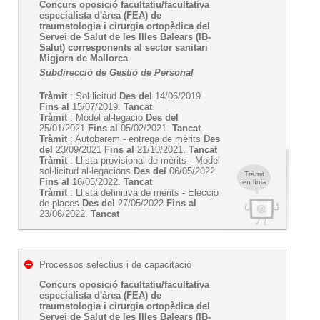
Concurs oposició facultatiu/facultativa
especialista d'àrea (FEA) de
traumatologia i cirurgia ortopèdica del
Servei de Salut de les Illes Balears (IB-
Salut) corresponents al sector sanitari
Migjorn de Mallorca
Subdirecció de Gestió de Personal
Tràmit
: Sol·licitud
Des del
14/06/2019
Fins al
15/07/2019.
Tancat
Tràmit
: Model al-legacio
Des del
25/01/2021
Fins al
05/02/2021.
Tancat
Tràmit
: Autobarem - entrega de mèrits
Des
del
23/09/2021
Fins al
21/10/2021.
Tancat
Tràmit
: Llista provisional de mèrits - Model
sol·licitud al·legacions
Des del
06/05/2022
Tràmit
Fins al
16/05/2022.
Tancat
en línia
Tràmit
: Llista definitiva de mèrits - Elecció
de places
Des del
27/05/2022
Fins al
23/06/2022.
Tancat
Processos selectius i de capacitació
Concurs oposició facultatiu/facultativa
especialista d'àrea (FEA) de
traumatologia i cirurgia ortopèdica del
Servei de Salut de les Illes Balears (IB-