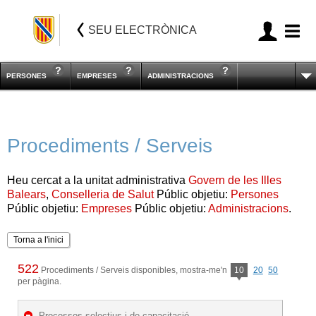
SEU ELECTRÒNICA
PERSONES
EMPRESES
ADMINISTRACIONS
Procediments / Serveis
Heu cercat a la unitat administrativa
Govern de les Illes
Balears
,
Conselleria de Salut
Públic objetiu:
Persones
Públic objetiu:
Empreses
Públic objetiu:
Administracions
.
Torna a l'inici
522
Procediments / Serveis disponibles, mostra-me'n
10
20
50
per pàgina.
Processos selectius i de capacitació