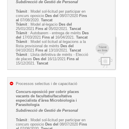
Subdirecció de Gestió de Personal
Tràmit
: Model sol-licitud per participar en
concurs oposicio
Des del
08/07/2020
Fins
al
07/08/2020.
Tancat
Tràmit
: Model al-legacio
Des del
25/01/2021
Fins al
05/02/2021.
Tancat
Tràmit
: Autobarem - entrega de mèrits
Des
del
17/03/2021
Fins al
16/04/2021.
Tancat
Tràmit
: Model sol·licitud al·legacions a la
llista provisional de mèrits
Des del
Tràmit
04/10/2021
Fins al
13/10/2021.
Tancat
en línia
Tràmit
: Llista definitiva de mèrits - Elecció
de places
Des del
16/11/2021
Fins al
15/12/2021.
Tancat
Processos selectius i de capacitació
Concurs-oposició per cobrir places
vacants de facultatiu/facultativa
especialista d'àrea Microbiologia i
Parasitologia
Subdirecció de Gestió de Personal
Tràmit
: Model sol-licitud per participar en
concurs oposicio
Des del
08/07/2020
Fins
al
07/08/2020.
Tancat