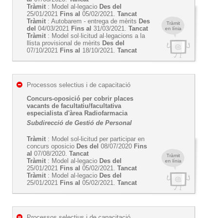
Tràmit
: Model al-legacio
Des del
25/01/2021
Fins al
05/02/2021.
Tancat
Tràmit
: Autobarem - entrega de mèrits
Des
Tràmit
del
04/03/2021
Fins al
31/03/2021.
Tancat
en línia
Tràmit
: Model sol·licitud al·legacions a la
llista provisional de mèrits
Des del
07/10/2021
Fins al
18/10/2021.
Tancat
Processos selectius i de capacitació
Concurs-oposició per cobrir places
vacants de facultatiu/facultativa
especialista d'àrea Radiofarmacia
Subdirecció de Gestió de Personal
Tràmit
: Model sol-licitud per participar en
concurs oposicio
Des del
08/07/2020
Fins
al
07/08/2020.
Tancat
Tràmit
Tràmit
: Model al-legacio
Des del
en línia
25/01/2021
Fins al
05/02/2021.
Tancat
Tràmit
: Model al-legacio
Des del
25/01/2021
Fins al
05/02/2021.
Tancat
Processos selectius i de capacitació