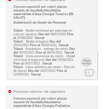
Concurs-oposició per cobrir places
vacants de facultatiu/facultativa
especialista d'àrea Cirurgia Toracica (IB-
SALUT)
Subdirecció de Gestió de Personal
Tràmit
: Model sol-licitud per participar en
concurs oposicio
Des del
08/07/2020
Fins
al
07/08/2020.
Tancat
Tràmit
: Model al-legacio
Des del
25/01/2021
Fins al
05/02/2021.
Tancat
Tràmit
: Autobarem - entrega de mèrits
Des
del
05/03/2021
Fins al
06/04/2021.
Tancat
Tràmit
: Llista provisional de mèrits - Model
sol·licitud al·legacions
Des del
25/06/2021
Tràmit
Fins al
05/07/2021.
Tancat
en línia
Tràmit
: Llista definitiva de mèrits - Elecció
de places
Des del
16/07/2021
Fins al
12/08/2021.
Tancat
Processos selectius i de capacitació
Concurs-oposició per cobrir places
vacants de facultatiu/facultativa
especialista d'àrea Cirurgia Pediatrica