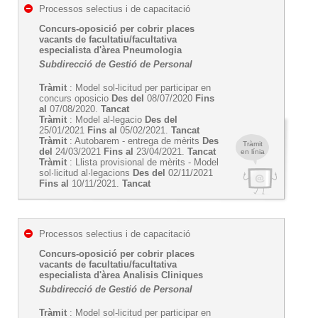
Processos selectius i de capacitació
Concurs-oposició per cobrir places
vacants de facultatiu/facultativa
especialista d'àrea Pneumologia
Subdirecció de Gestió de Personal
Tràmit
: Model sol-licitud per participar en
concurs oposicio
Des del
08/07/2020
Fins
al
07/08/2020.
Tancat
Tràmit
: Model al-legacio
Des del
25/01/2021
Fins al
05/02/2021.
Tancat
Tràmit
: Autobarem - entrega de mèrits
Des
Tràmit
del
24/03/2021
Fins al
23/04/2021.
Tancat
en línia
Tràmit
: Llista provisional de mèrits - Model
sol·licitud al·legacions
Des del
02/11/2021
Fins al
10/11/2021.
Tancat
Processos selectius i de capacitació
Concurs-oposició per cobrir places
vacants de facultatiu/facultativa
especialista d'àrea Analisis Cliniques
Subdirecció de Gestió de Personal
Tràmit
: Model sol-licitud per participar en