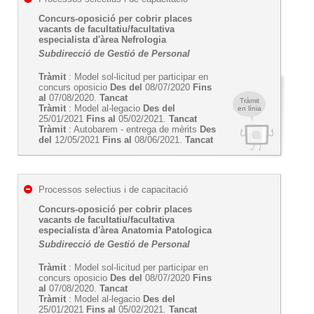
Concurs-oposició per cobrir places
vacants de facultatiu/facultativa
especialista d'àrea Nefrologia
Subdirecció de Gestió de Personal
Tràmit
: Model sol-licitud per participar en
concurs oposicio
Des del
08/07/2020
Fins
al
07/08/2020.
Tancat
Tràmit
Tràmit
: Model al-legacio
Des del
en línia
25/01/2021
Fins al
05/02/2021.
Tancat
Tràmit
: Autobarem - entrega de mèrits
Des
del
12/05/2021
Fins al
08/06/2021.
Tancat
Processos selectius i de capacitació
Concurs-oposició per cobrir places
vacants de facultatiu/facultativa
especialista d'àrea Anatomia Patologica
Subdirecció de Gestió de Personal
Tràmit
: Model sol-licitud per participar en
concurs oposicio
Des del
08/07/2020
Fins
al
07/08/2020.
Tancat
Tràmit
: Model al-legacio
Des del
25/01/2021
Fins al
05/02/2021.
Tancat