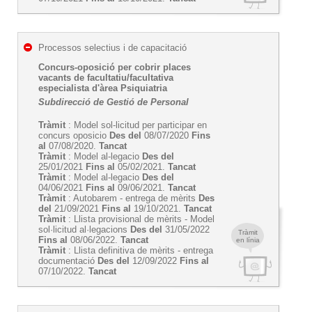
Processos selectius i de capacitació
Concurs-oposició per cobrir places
vacants de facultatiu/facultativa
especialista d'àrea Psiquiatria
Subdirecció de Gestió de Personal
Tràmit
: Model sol-licitud per participar en
concurs oposicio
Des del
08/07/2020
Fins
al
07/08/2020.
Tancat
Tràmit
: Model al-legacio
Des del
25/01/2021
Fins al
05/02/2021.
Tancat
Tràmit
: Model al-legacio
Des del
04/06/2021
Fins al
09/06/2021.
Tancat
Tràmit
: Autobarem - entrega de mèrits
Des
del
21/09/2021
Fins al
19/10/2021.
Tancat
Tràmit
: Llista provisional de mèrits - Model
sol·licitud al·legacions
Des del
31/05/2022
Tràmit
Fins al
08/06/2022.
Tancat
en línia
Tràmit
: Llista definitiva de mèrits - entrega
documentació
Des del
12/09/2022
Fins al
07/10/2022.
Tancat