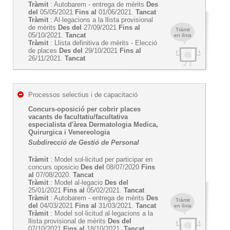
Tràmit
: Autobarem - entrega de mèrits
Des
del
05/05/2021
Fins al
01/06/2021.
Tancat
Tràmit
: Al·legacions a la llista provisional
de mèrits
Des del
27/09/2021
Fins al
Tràmit
05/10/2021.
Tancat
en línia
Tràmit
: Llista definitiva de mèrits - Elecció
de places
Des del
29/10/2021
Fins al
26/11/2021.
Tancat
Processos selectius i de capacitació
Concurs-oposició per cobrir places
vacants de facultatiu/facultativa
especialista d'àrea Dermatologia Medica,
Quirurgica i Venereologia
Subdirecció de Gestió de Personal
Tràmit
: Model sol-licitud per participar en
concurs oposicio
Des del
08/07/2020
Fins
al
07/08/2020.
Tancat
Tràmit
: Model al-legacio
Des del
25/01/2021
Fins al
05/02/2021.
Tancat
Tràmit
: Autobarem - entrega de mèrits
Des
Tràmit
del
04/03/2021
Fins al
31/03/2021.
Tancat
en línia
Tràmit
: Model sol·licitud al·legacions a la
llista provisional de mèrits
Des del
07/10/2021
Fins al
18/10/2021.
Tancat