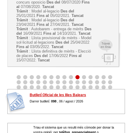
concurs oposicio
Des del
08/07/2020
Fins
al
07/08/2020.
Tancat
Tràmit
: Model al-legacio
Des del
25/01/2021
Fins al
05/02/2021.
Tancat
Tràmit
: Model al-legacio
Des del
23/04/2021
Fins al
27/04/2021.
Tancat
Tràmit
: Autobarem - entrega de mèrits
Des
del
16/09/2021
Fins al
14/10/2021.
Tancat
Tràmit
: Llista provisional de mèrits - Model
sol·licitud al·legacions
Des del
25/04/2022
Tràmit
Fins al
03/05/2022.
Tancat
en línia
Tràmit
: Llista definitiva de mèrits - Elecció
de places
Des del
17/06/2022
Fins al
15/07/2022.
Tancat
Butlletí Oficial de les Illes Balears
Darrer butlletí:
098
, 06 / agost / 2026
Triau el sistema que us resulti més còmode per donar la
vostra opinió: per
telèfon
,
presencialment
o