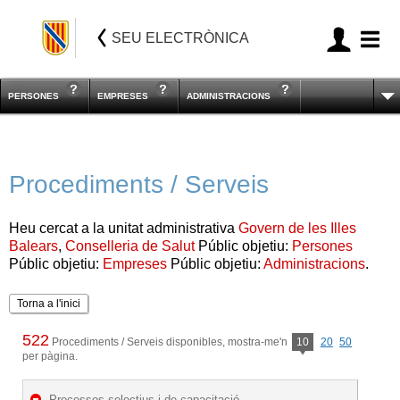
SEU ELECTRÒNICA
PERSONES
EMPRESES
ADMINISTRACIONS
Procediments / Serveis
Heu cercat a la unitat administrativa
Govern de les Illes
Balears
,
Conselleria de Salut
Públic objetiu:
Persones
Públic objetiu:
Empreses
Públic objetiu:
Administracions
.
Torna a l'inici
522
Procediments / Serveis disponibles, mostra-me'n
10
20
50
per pàgina.
Processos selectius i de capacitació