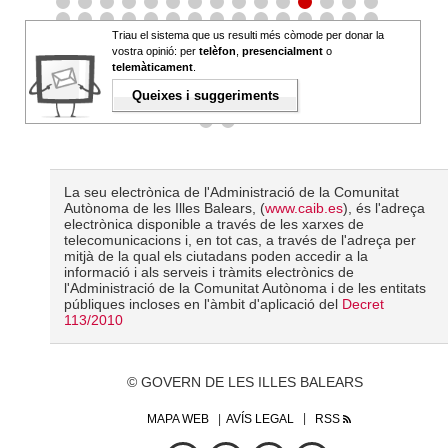
Triau el sistema que us resulti més còmode per donar la
vostra opinió: per
telèfon
,
presencialment
o
telemàticament
.
Queixes i suggeriments
La seu electrònica de l'Administració de la Comunitat
Autònoma de les Illes Balears, (
www.caib.es
), és l'adreça
electrònica disponible a través de les xarxes de
telecomunicacions i, en tot cas, a través de l'adreça per
mitjà de la qual els ciutadans poden accedir a la
informació i als serveis i tràmits electrònics de
l'Administració de la Comunitat Autònoma i de les entitats
públiques incloses en l'àmbit d'aplicació del
Decret
113/2010
© GOVERN DE LES ILLES BALEARS
MAPA WEB
AVÍS LEGAL
RSS