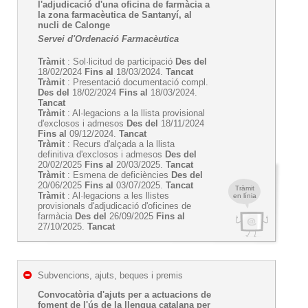
l'adjudicació d'una oficina de farmàcia a
la zona farmacèutica de Santanyí, al
nucli de Calonge
Servei d'Ordenació Farmacèutica
Tràmit
: Sol·licitud de participació
Des del
18/02/2024
Fins al
18/03/2024.
Tancat
Tràmit
: Presentació documentació compl.
Des del
18/02/2024
Fins al
18/03/2024.
Tancat
Tràmit
: Al·legacions a la llista provisional
d'exclosos i admesos
Des del
18/11/2024
Fins al
09/12/2024.
Tancat
Tràmit
: Recurs d'alçada a la llista
definitiva d'exclosos i admesos
Des del
20/02/2025
Fins al
20/03/2025.
Tancat
Tràmit
: Esmena de deficiències
Des del
20/06/2025
Fins al
03/07/2025.
Tancat
Tràmit
Tràmit
: Al·legacions a les llistes
en línia
provisionals d'adjudicació d'oficines de
farmàcia
Des del
26/09/2025
Fins al
27/10/2025.
Tancat
Subvencions, ajuts, beques i premis
Convocatòria d'ajuts per a actuacions de
foment de l'ús de la llengua catalana per