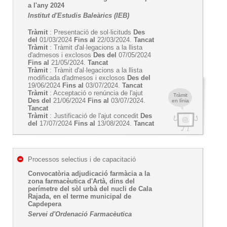
a l'any 2024
Institut d'Estudis Baleàrics (IEB)
Tràmit
: Presentació de sol·licituds
Des
del
01/03/2024
Fins al
22/03/2024.
Tancat
Tràmit
: Tràmit d'al·legacions a la llista
d'admesos i exclosos
Des del
07/05/2024
Fins al
21/05/2024.
Tancat
Tràmit
: Tràmit d'al·legacions a la llista
modificada d'admesos i exclosos
Des del
19/06/2024
Fins al
03/07/2024.
Tancat
Tràmit
: Acceptació o renúncia de l'ajut
Tràmit
Des del
21/06/2024
Fins al
03/07/2024.
en línia
Tancat
Tràmit
: Justificació de l'ajut concedit
Des
del
17/07/2024
Fins al
13/08/2024.
Tancat
Processos selectius i de capacitació
Convocatòria adjudicació farmàcia a la
zona farmacèutica d'Artà, dins del
perímetre del sòl urbà del nucli de Cala
Rajada, en el terme municipal de
Capdepera
Servei d'Ordenació Farmacèutica