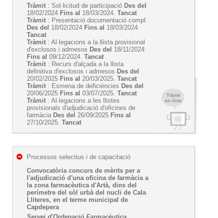
Tràmit
: Sol·licitud de participació
Des del
18/02/2024
Fins al
18/03/2024.
Tancat
Tràmit
: Presentació documentació compl.
Des del
18/02/2024
Fins al
18/03/2024.
Tancat
Tràmit
: Al·legacions a la llista provisional
d'exclosos i admesos
Des del
18/11/2024
Fins al
09/12/2024.
Tancat
Tràmit
: Recurs d'alçada a la llista
definitiva d'exclosos i admesos
Des del
20/02/2025
Fins al
20/03/2025.
Tancat
Tràmit
: Esmena de deficiències
Des del
20/06/2025
Fins al
03/07/2025.
Tancat
Tràmit
Tràmit
: Al·legacions a les llistes
en línia
provisionals d'adjudicació d'oficines de
farmàcia
Des del
26/09/2025
Fins al
27/10/2025.
Tancat
Processos selectius i de capacitació
Convocatòria concurs de mèrits per a
l'adjudicació d'una oficina de farmàcia a
la zona farmacèutica d'Artà, dins del
perímetre del sòl urbà del nucli de Cala
Lliteres, en el terme municipal de
Capdepera
Servei d'Ordenació Farmacèutica