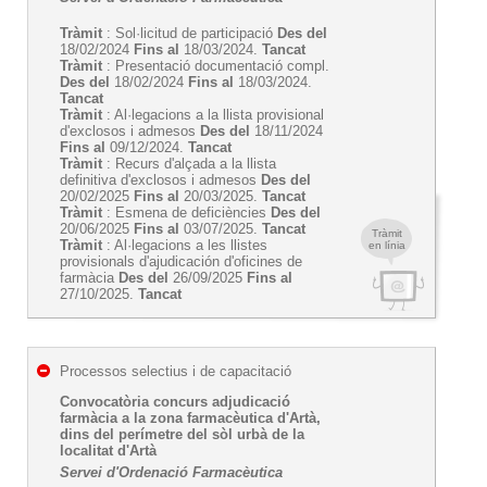
Tràmit
: Sol·licitud de participació
Des del
18/02/2024
Fins al
18/03/2024.
Tancat
Tràmit
: Presentació documentació compl.
Des del
18/02/2024
Fins al
18/03/2024.
Tancat
Tràmit
: Al·legacions a la llista provisional
d'exclosos i admesos
Des del
18/11/2024
Fins al
09/12/2024.
Tancat
Tràmit
: Recurs d'alçada a la llista
definitiva d'exclosos i admesos
Des del
20/02/2025
Fins al
20/03/2025.
Tancat
Tràmit
: Esmena de deficiències
Des del
20/06/2025
Fins al
03/07/2025.
Tancat
Tràmit
Tràmit
: Al·legacions a les llistes
en línia
provisionals d'ajudicación d'oficines de
farmàcia
Des del
26/09/2025
Fins al
27/10/2025.
Tancat
Processos selectius i de capacitació
Convocatòria concurs adjudicació
farmàcia a la zona farmacèutica d'Artà,
dins del perímetre del sòl urbà de la
localitat d'Artà
Servei d'Ordenació Farmacèutica