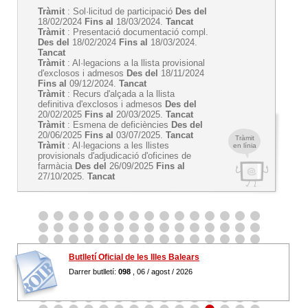
Tràmit
: Sol·licitud de participació
Des del
18/02/2024
Fins al
18/03/2024.
Tancat
Tràmit
: Presentació documentació compl.
Des del
18/02/2024
Fins al
18/03/2024.
Tancat
Tràmit
: Al·legacions a la llista provisional
d'exclosos i admesos
Des del
18/11/2024
Fins al
09/12/2024.
Tancat
Tràmit
: Recurs d'alçada a la llista
definitiva d'exclosos i admesos
Des del
20/02/2025
Fins al
20/03/2025.
Tancat
Tràmit
: Esmena de deficiències
Des del
20/06/2025
Fins al
03/07/2025.
Tancat
Tràmit
Tràmit
: Al·legacions a les llistes
en línia
provisionals d'adjudicació d'oficines de
farmàcia
Des del
26/09/2025
Fins al
27/10/2025.
Tancat
Butlletí Oficial de les Illes Balears
Darrer butlletí:
098
, 06 / agost / 2026