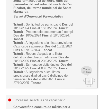
zona farmacèutica de Muro, dins del
perímetre del sòl urbà del nucli de Can
Picafort, del terme municipal de Santa
Margalida
Servei d'Ordenació Farmacèutica
Tràmit
: Sol·licitud de participació
Des del
18/02/2024
Fins al
18/03/2024.
Tancat
Tràmit
: Presentació documentació compl.
Des del
18/02/2024
Fins al
18/03/2024.
Tancat
Tràmit
: Al·legacions a la llista provisional
d'exclosos i admesos
Des del
18/11/2024
Fins al
09/12/2024.
Tancat
Tràmit
: Recurs d'alçada a la llista
definitiva d'exclosos i admesos
Des del
20/02/2025
Fins al
20/03/2025.
Tancat
Tràmit
: Esmena de deficiències
Des del
20/06/2025
Fins al
03/07/2025.
Tancat
Tràmit
Tràmit
: Al·legacions a les llistes
en línia
provisionals d'adjudicació d'oficines de
farmàcia
Des del
26/09/2025
Fins al
27/10/2025.
Tancat
Processos selectius i de capacitació
Convocatòria concurs de mèrits per a