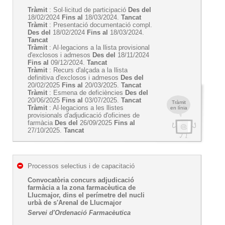
Tràmit
: Sol·licitud de participació
Des del
18/02/2024
Fins al
18/03/2024.
Tancat
Tràmit
: Presentació documentació compl.
Des del
18/02/2024
Fins al
18/03/2024.
Tancat
Tràmit
: Al·legacions a la llista provisional
d'exclosos i admesos
Des del
18/11/2024
Fins al
09/12/2024.
Tancat
Tràmit
: Recurs d'alçada a la llista
definitiva d'exclosos i admesos
Des del
20/02/2025
Fins al
20/03/2025.
Tancat
Tràmit
: Esmena de deficiències
Des del
20/06/2025
Fins al
03/07/2025.
Tancat
Tràmit
Tràmit
: Al·legacions a les llistes
en línia
provisionals d'adjudicació d'oficines de
farmàcia
Des del
26/09/2025
Fins al
27/10/2025.
Tancat
Processos selectius i de capacitació
Convocatòria concurs adjudicació
farmàcia a la zona farmacèutica de
Llucmajor, dins el perímetre del nucli
urbà de s'Arenal de Llucmajor
Servei d'Ordenació Farmacèutica