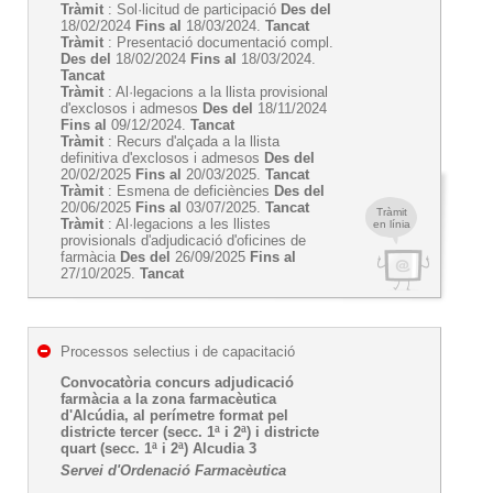
Tràmit
: Sol·licitud de participació
Des del
18/02/2024
Fins al
18/03/2024.
Tancat
Tràmit
: Presentació documentació compl.
Des del
18/02/2024
Fins al
18/03/2024.
Tancat
Tràmit
: Al·legacions a la llista provisional
d'exclosos i admesos
Des del
18/11/2024
Fins al
09/12/2024.
Tancat
Tràmit
: Recurs d'alçada a la llista
definitiva d'exclosos i admesos
Des del
20/02/2025
Fins al
20/03/2025.
Tancat
Tràmit
: Esmena de deficiències
Des del
20/06/2025
Fins al
03/07/2025.
Tancat
Tràmit
Tràmit
: Al·legacions a les llistes
en línia
provisionals d'adjudicació d'oficines de
farmàcia
Des del
26/09/2025
Fins al
27/10/2025.
Tancat
Processos selectius i de capacitació
Convocatòria concurs adjudicació
farmàcia a la zona farmacèutica
d'Alcúdia, al perímetre format pel
districte tercer (secc. 1ª i 2ª) i districte
quart (secc. 1ª i 2ª) Alcudia 3
Servei d'Ordenació Farmacèutica