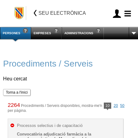
SEU ELECTRÒNICA
PERSONES
EMPRESES
ADMINISTRACIONS
Procediments / Serveis
Heu cercat
Torna a l'inici
2264
Procediments / Serveis disponibles, mostra-me'n
10
20
50
per pàgina.
Processos selectius i de capacitació
Convocatòria adjudicació farmàcia a la