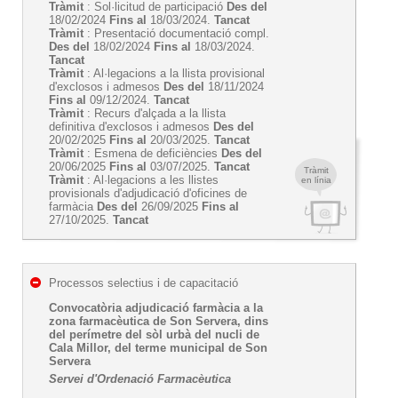
Tràmit
: Sol·licitud de participació
Des del
18/02/2024
Fins al
18/03/2024.
Tancat
Tràmit
: Presentació documentació compl.
Des del
18/02/2024
Fins al
18/03/2024.
Tancat
Tràmit
: Al·legacions a la llista provisional
d'exclosos i admesos
Des del
18/11/2024
Fins al
09/12/2024.
Tancat
Tràmit
: Recurs d'alçada a la llista
definitiva d'exclosos i admesos
Des del
20/02/2025
Fins al
20/03/2025.
Tancat
Tràmit
: Esmena de deficiències
Des del
20/06/2025
Fins al
03/07/2025.
Tancat
Tràmit
Tràmit
: Al·legacions a les llistes
en línia
provisionals d'adjudicació d'oficines de
farmàcia
Des del
26/09/2025
Fins al
27/10/2025.
Tancat
Processos selectius i de capacitació
Convocatòria adjudicació farmàcia a la
zona farmacèutica de Son Servera, dins
del perímetre del sòl urbà del nucli de
Cala Millor, del terme municipal de Son
Servera
Servei d'Ordenació Farmacèutica