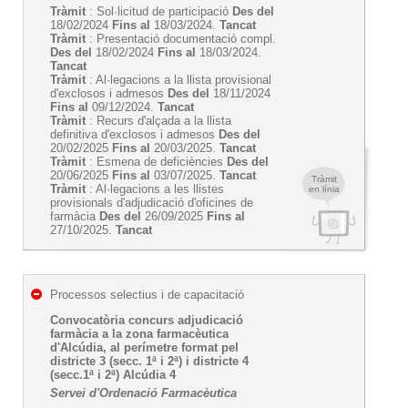
Tràmit
: Sol·licitud de participació
Des del
18/02/2024
Fins al
18/03/2024.
Tancat
Tràmit
: Presentació documentació compl.
Des del
18/02/2024
Fins al
18/03/2024.
Tancat
Tràmit
: Al·legacions a la llista provisional
d'exclosos i admesos
Des del
18/11/2024
Fins al
09/12/2024.
Tancat
Tràmit
: Recurs d'alçada a la llista
definitiva d'exclosos i admesos
Des del
20/02/2025
Fins al
20/03/2025.
Tancat
Tràmit
: Esmena de deficiències
Des del
20/06/2025
Fins al
03/07/2025.
Tancat
Tràmit
Tràmit
: Al·legacions a les llistes
en línia
provisionals d'adjudicació d'oficines de
farmàcia
Des del
26/09/2025
Fins al
27/10/2025.
Tancat
Processos selectius i de capacitació
Convocatòria concurs adjudicació
farmàcia a la zona farmacèutica
d'Alcúdia, al perímetre format pel
districte 3 (secc. 1ª i 2ª) i districte 4
(secc.1ª i 2ª) Alcúdia 4
Servei d'Ordenació Farmacèutica