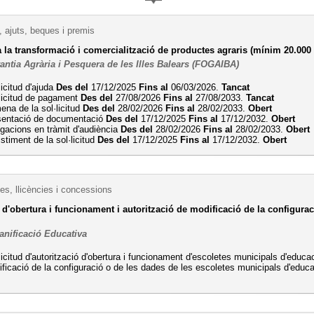
 ajuts, beques i premis
 la transformació i comercialització de productes agraris (mínim 20.000
antia Agrària i Pesquera de les Illes Balears (FOGAIBA)
licitud d'ajuda
Des del
17/12/2025
Fins al
06/03/2026.
Tancat
licitud de pagament
Des del
27/08/2026
Fins al
27/08/2033.
Tancat
na de la sol·licitud
Des del
28/02/2026
Fins al
28/02/2033.
Obert
sentació de documentació
Des del
17/12/2025
Fins al
17/12/2032.
Obert
egacions en tràmit d'audiència
Des del
28/02/2026
Fins al
28/02/2033.
Obert
stiment de la sol·licitud
Des del
17/12/2025
Fins al
17/12/2032.
Obert
es, llicències i concessions
 d'obertura i funcionament i autorització de modificació de la configuraci
anificació Educativa
licitud d'autorització d'obertura i funcionament d'escoletes municipals d'educac
ficació de la configuració o de les dades de les escoletes municipals d'educac