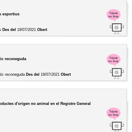
Tràmit
s esportius
en línia
us
Des del
19/07/2021
Obert
Tràmit
tic reconeguda
en línia
àtic reconeguda
Des del
19/07/2021
Obert
ductes d'origen no animal en el Registre General
Tràmit
en línia