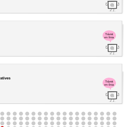
Tràmit
en línia
atives
Tràmit
en línia