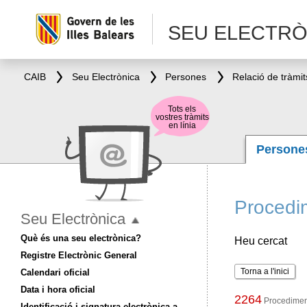
SEU ELECTRÒ
CAIB
Seu Electrònica
Persones
Relació de tràmit
Tots els
vostres tràmits
en línia
Person
Procedi
Seu Electrònica
Què és una seu electrònica?
Heu cercat
Registre Electrònic General
Torna a l'inici
Calendari oficial
Data i hora oficial
2264
Procediment
Identificació i signatura electrònica a