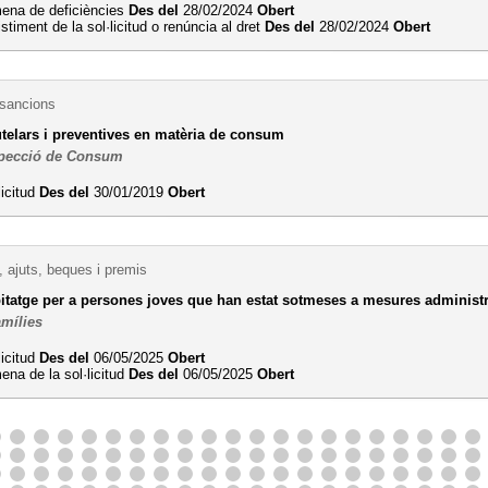
ena de deficiències
Des del
28/02/2024
Obert
stiment de la sol·licitud o renúncia al dret
Des del
28/02/2024
Obert
 sancions
telars i preventives en matèria de consum
specció de Consum
licitud
Des del
30/01/2019
Obert
 ajuts, beques i premis
bitatge per a persones joves que han estat sotmeses a mesures administr
amílies
licitud
Des del
06/05/2025
Obert
na de la sol·licitud
Des del
06/05/2025
Obert