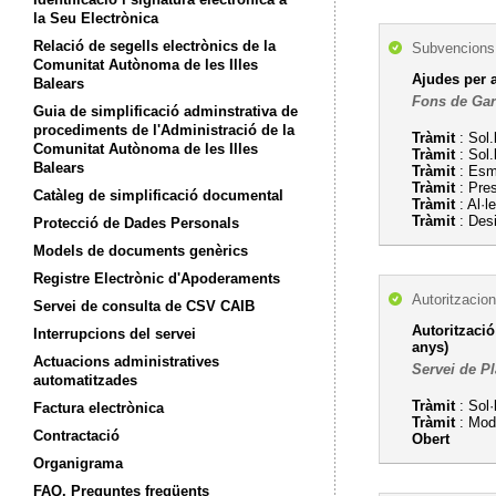
la Seu Electrònica
Relació de segells electrònics de la
Subvencions,
Comunitat Autònoma de les Illes
Ajudes per a
Balears
Fons de Gar
Guia de simplificació adminstrativa de
procediments de l'Administració de la
Tràmit
: Sol.
Comunitat Autònoma de les Illes
Tràmit
: Sol.
Balears
Tràmit
: Esme
Tràmit
: Pre
Catàleg de simplificació documental
Tràmit
: Al·l
Tràmit
: Desi
Protecció de Dades Personals
Models de documents genèrics
Registre Electrònic d'Apoderaments
Autoritzacion
Servei de consulta de CSV CAIB
Autorització
Interrupcions del servei
anys)
Actuacions administratives
Servei de Pl
automatitzades
Tràmit
: Sol·
Factura electrònica
Tràmit
: Modi
Contractació
Obert
Organigrama
FAQ. Preguntes freqüents