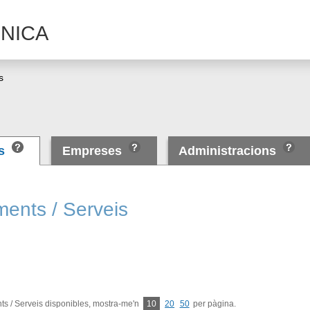
NICA
s
es
Empreses
Administracions
ments / Serveis
s / Serveis disponibles, mostra-me'n
10
20
50
per pàgina.