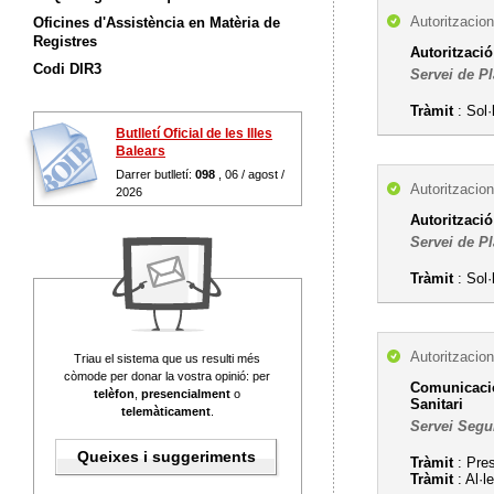
Autoritzacion
Oficines d'Assistència en Matèria de
Registres
Autorització
Codi DIR3
Servei de Pl
Tràmit
: Sol·
Butlletí Oficial de les Illes
Balears
Darrer butlletí:
098
, 06 / agost /
Autoritzacion
2026
Autoritzaci
Servei de Pl
Tràmit
: Sol·
Autoritzacion
Triau el sistema que us resulti més
còmode per donar la vostra opinió: per
Comunicació
telèfon
,
presencialment
o
Sanitari
telemàticament
.
Servei Segu
Queixes i suggeriments
Tràmit
: Pre
Tràmit
: Al·