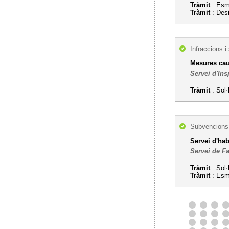
Tràmit
: Esm
Tràmit
: Desi
Infraccions i
Mesures cau
Servei d'In
Tràmit
: Sol·
Subvencions,
Servei d'ha
Servei de F
Tràmit
: Sol·
Tràmit
: Esme