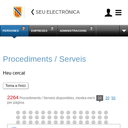
SEU ELECTRÒNICA
PERSONES
EMPRESES
ADMINISTRACIONS
Procediments / Serveis
Heu cercat
Torna a l'inici
2264
Procediments / Serveis disponibles, mostra-me'n
10
20
50
per pàgina.