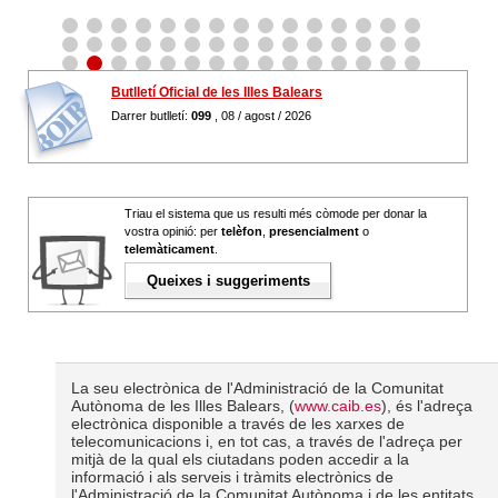
Butlletí Oficial de les Illes Balears
Darrer butlletí:
099
, 08 / agost / 2026
Triau el sistema que us resulti més còmode per donar la
vostra opinió: per
telèfon
,
presencialment
o
telemàticament
.
Queixes i suggeriments
La seu electrònica de l'Administració de la Comunitat
Autònoma de les Illes Balears, (
www.caib.es
), és l'adreça
electrònica disponible a través de les xarxes de
telecomunicacions i, en tot cas, a través de l'adreça per
mitjà de la qual els ciutadans poden accedir a la
informació i als serveis i tràmits electrònics de
l'Administració de la Comunitat Autònoma i de les entitats