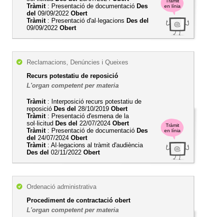
Tràmit
Tràmit
: Presentació de documentació
Des
en línia
del
09/09/2022
Obert
Tràmit
: Presentació d'al·legacions
Des del
09/09/2022
Obert
Reclamacions, Denúncies i Queixes
Recurs potestatiu de reposició
L'organ competent per materia
Tràmit
: Interposició recurs potestatiu de
reposició
Des del
28/10/2019
Obert
Tràmit
: Presentació d'esmena de la
sol·licitud
Des del
22/07/2024
Obert
Tràmit
Tràmit
: Presentació de documentació
Des
en línia
del
24/07/2024
Obert
Tràmit
: Al·legacions al tràmit d'audiència
Des del
02/11/2022
Obert
Ordenació administrativa
Procediment de contractació obert
L'organ competent per materia