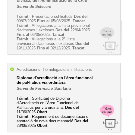
Eivissa, de l'Administració de la CAIB
Servei de Selecció
Tràmit
: Presentació sol·licituds
Des del
09/07/2025
Fins al
05/08/2025.
Tancat
Tràmit
: Al·legacions a la llista provisional
d'admesos i exclosos
Des del
22/04/2025
Tràmit
Fins al
06/05/2025.
Tancat
en línia
Tràmit
: Al·legacions a la 2ª llista
provisional d'admesos i exclosos
Des del
19/11/2025
Fins al
02/12/2025.
Tancat
Acreditacions, Homologacions i Titulacions
Diploma d'acreditació en l'àrea funcional
de pal·liatius via ordinària
Servei de Formació Sanitària
Tràmit
: Sol·licitud de Diploma
d'Acreditació en l'Àrea Funcional de
Pal·liatius per via ordinària.
Des del
Tràmit
11/06/2025
Obert
en línia
Tràmit
: Requeriment de documentació o
aportació de nova documentació
Des del
28/09/2025
Obert