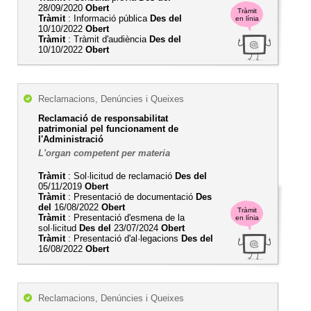
28/09/2020
Obert
Tràmit
Tràmit
: Informació pública
Des del
en línia
10/10/2022
Obert
Tràmit
: Tràmit d'audiència
Des del
10/10/2022
Obert
Reclamacions, Denúncies i Queixes
Reclamació de responsabilitat
patrimonial pel funcionament de
l'Administració
L'organ competent per materia
Tràmit
: Sol·licitud de reclamació
Des del
05/11/2019
Obert
Tràmit
: Presentació de documentació
Des
del
16/08/2022
Obert
Tràmit
Tràmit
: Presentació d'esmena de la
en línia
sol·licitud
Des del
23/07/2024
Obert
Tràmit
: Presentació d'al·legacions
Des del
16/08/2022
Obert
Reclamacions, Denúncies i Queixes