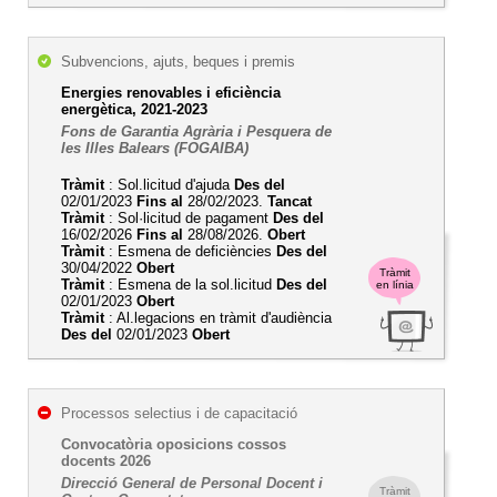
Subvencions, ajuts, beques i premis
Energies renovables i eficiència
energètica, 2021-2023
Fons de Garantia Agrària i Pesquera de
les Illes Balears (FOGAIBA)
Tràmit
: Sol.licitud d'ajuda
Des del
02/01/2023
Fins al
28/02/2023.
Tancat
Tràmit
: Sol·licitud de pagament
Des del
16/02/2026
Fins al
28/08/2026.
Obert
Tràmit
: Esmena de deficiències
Des del
30/04/2022
Obert
Tràmit
Tràmit
: Esmena de la sol.licitud
Des del
en línia
02/01/2023
Obert
Tràmit
: Al.legacions en tràmit d'audiència
Des del
02/01/2023
Obert
Processos selectius i de capacitació
Convocatòria oposicions cossos
docents 2026
Direcció General de Personal Docent i
Tràmit