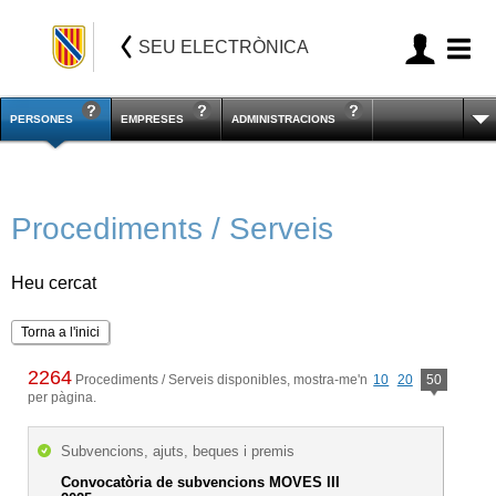
SEU ELECTRÒNICA
PERSONES
EMPRESES
ADMINISTRACIONS
Procediments / Serveis
Heu cercat
Torna a l'inici
2264
Procediments / Serveis disponibles, mostra-me'n
10
20
50
per pàgina.
Subvencions, ajuts, beques i premis
Convocatòria de subvencions MOVES III