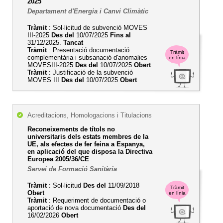
2025
Departament d'Energia i Canvi Climàtic
Tràmit
: Sol·licitud de subvenció MOVES
III-2025
Des del
10/07/2025
Fins al
31/12/2025.
Tancat
Tràmit
: Presentació documentació
Tràmit
complementària i subsanació d'anomalies
en línia
MOVESIII-2025
Des del
10/07/2025
Obert
Tràmit
: Justificació de la subvenció
MOVES III
Des del
10/07/2025
Obert
Acreditacions, Homologacions i Titulacions
Reconeixements de títols no
universitaris dels estats membres de la
UE, als efectes de fer feina a Espanya,
en aplicació del que disposa la Directiva
Europea 2005/36/CE
Servei de Formació Sanitària
Tràmit
: Sol·licitud
Des del
11/09/2018
Tràmit
Obert
en línia
Tràmit
: Requeriment de documentació o
aportació de nova documentació
Des del
16/02/2026
Obert