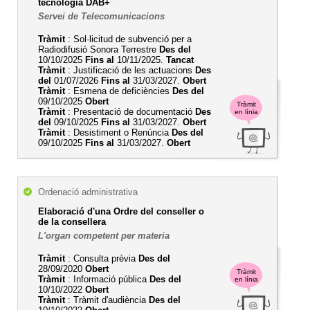
tecnologia DAB+
Servei de Telecomunicacions
Tràmit
: Sol·licitud de subvenció per a
Radiodifusió Sonora Terrestre
Des del
10/10/2025
Fins al
10/11/2025.
Tancat
Tràmit
: Justificació de les actuacions
Des
del
01/07/2026
Fins al
31/03/2027.
Obert
Tràmit
: Esmena de deficiències
Des del
09/10/2025
Obert
Tràmit
Tràmit
: Presentació de documentació
Des
en línia
del
09/10/2025
Fins al
31/03/2027.
Obert
Tràmit
: Desistiment o Renúncia
Des del
09/10/2025
Fins al
31/03/2027.
Obert
Ordenació administrativa
Elaboració d'una Ordre del conseller o
de la consellera
L'organ competent per materia
Tràmit
: Consulta prèvia
Des del
28/09/2020
Obert
Tràmit
Tràmit
: Informació pública
Des del
en línia
10/10/2022
Obert
Tràmit
: Tràmit d'audiència
Des del