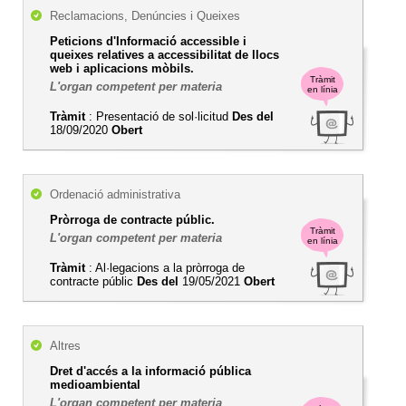
Reclamacions, Denúncies i Queixes
Peticions d'Informació accessible i
queixes relatives a accessibilitat de llocs
web i aplicacions mòbils.
Tràmit
L'organ competent per materia
en línia
Tràmit
: Presentació de sol·licitud
Des del
18/09/2020
Obert
Ordenació administrativa
Pròrroga de contracte públic.
Tràmit
L'organ competent per materia
en línia
Tràmit
: Al·legacions a la pròrroga de
contracte públic
Des del
19/05/2021
Obert
Altres
Dret d'accés a la informació pública
medioambiental
L'organ competent per materia