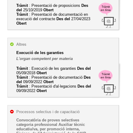
Tràmit
: Presentació de proposicions
Des
Tràmit
del
25/10/2019
Obert
en línia
Tràmit
: Presentació de documentació en
execució del contracte
Des del
27/04/2023
Obert
Altres
Execució de les garanties
L'organ competent per materia
Tràmit
: Execució de les garanties
Des del
05/09/2018
Obert
Tràmit
Tràmit
: Presentació de documentació
Des
en línia
del
09/09/2022
Obert
Tràmit
: Presentació d'al·legacions
Des del
09/09/2022
Obert
Processos selectius i de capacitació
Convocatòria de proves selectives
categoria professional Auxiliar tècnic
educatiu/va, per promoció interna,