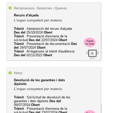
Reclamacions, Denúncies i Queixes
Recurs d'alçada
L'organ competent per materia
Tràmit
: Interposició del recurs d'alçada
Des del
25/10/2019
Obert
Tràmit
: Presentació d'esmena de la
sol·licitud
Des del
22/07/2024
Obert
Tràmit
Tràmit
: Presentació de documentació
Des
en línia
del
24/07/2024
Obert
Tràmit
: Al·legacions al tràmit d'audiència
Des del
02/11/2022
Obert
Altres
Devolució de les garanties i dels
dipòsits
L'organ competent per materia
Tràmit
: Sol·licitud de devolució de les
garanties i dels dipòsits
Des del
06/07/2018
Obert
Tràmit
: Presentació d'esmena de la
sol·licitud
Des del
23/07/2024
Obert