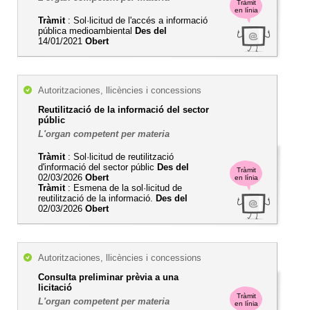
Tràmit
en línia
Tràmit
: Sol·licitud de l'accés a informació
pública medioambiental
Des del
14/01/2021
Obert
Autoritzaciones, llicències i concessions
Reutilització de la informació del sector
públic
L'organ competent per materia
Tràmit
: Sol·licitud de reutilització
d'informació del sector públic
Des del
Tràmit
02/03/2026
Obert
en línia
Tràmit
: Esmena de la sol·licitud de
reutilització de la informació.
Des del
02/03/2026
Obert
Autoritzaciones, llicències i concessions
Consulta preliminar prèvia a una
licitació
Tràmit
L'organ competent per materia
en línia