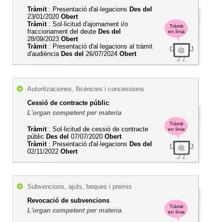
Tràmit
: Presentació d'al·legacions
Des del
23/01/2020
Obert
Tràmit
: Sol·licitud d'ajornament i/o
Tràmit
fraccionament del deute
Des del
en línia
28/09/2023
Obert
Tràmit
: Presentació d'al·legacions al tràmit
d'audiència
Des del
26/07/2024
Obert
Autoritzaciones, llicències i concessions
Cessió de contracte públic
L'organ competent per materia
Tràmit
Tràmit
: Sol·licitud de cessió de contracte
en línia
públic
Des del
07/07/2020
Obert
Tràmit
: Presentació d'al·legacions
Des del
02/11/2022
Obert
Subvencions, ajuts, beques i premis
Revocació de subvencions
Tràmit
L'organ competent per materia
en línia