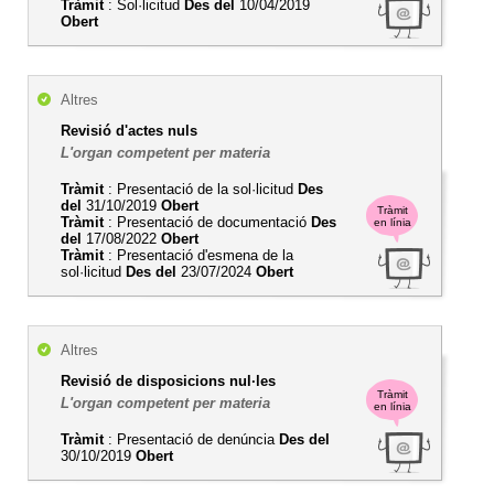
Tràmit
: Sol·licitud
Des del
10/04/2019
Obert
Altres
Revisió d'actes nuls
L'organ competent per materia
Tràmit
: Presentació de la sol·licitud
Des
del
31/10/2019
Obert
Tràmit
Tràmit
: Presentació de documentació
Des
en línia
del
17/08/2022
Obert
Tràmit
: Presentació d'esmena de la
sol·licitud
Des del
23/07/2024
Obert
Altres
Revisió de disposicions nul·les
Tràmit
L'organ competent per materia
en línia
Tràmit
: Presentació de denúncia
Des del
30/10/2019
Obert