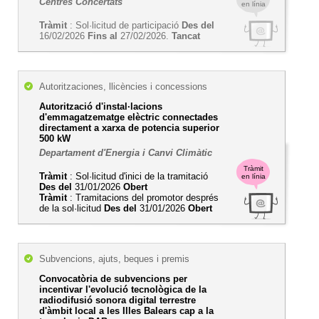
Centres Concertats
en línia
Tràmit
: Sol·licitud de participació
Des del
16/02/2026
Fins al
27/02/2026.
Tancat
Autoritzaciones, llicències i concessions
Autorització d'instal·lacions
d'emmagatzematge elèctric connectades
directament a xarxa de potencia superior
500 kW
Departament d'Energia i Canvi Climàtic
Tràmit
Tràmit
: Sol·licitud d'inici de la tramitació
en línia
Des del
31/01/2026
Obert
Tràmit
: Tramitacions del promotor després
de la sol·licitud
Des del
31/01/2026
Obert
Subvencions, ajuts, beques i premis
Convocatòria de subvencions per
incentivar l'evolució tecnològica de la
radiodifusió sonora digital terrestre
d'àmbit local a les Illes Balears cap a la