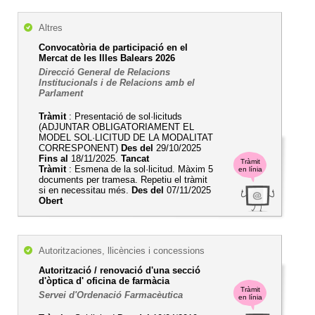
Altres
Convocatòria de participació en el
Mercat de les Illes Balears 2026
Direcció General de Relacions
Institucionals i de Relacions amb el
Parlament
Tràmit
: Presentació de sol·licituds
(ADJUNTAR OBLIGATORIAMENT EL
MODEL SOL·LICITUD DE LA MODALITAT
CORRESPONENT)
Des del
29/10/2025
Fins al
18/11/2025.
Tancat
Tràmit
Tràmit
: Esmena de la sol·licitud. Màxim 5
en línia
documents per tramesa. Repetiu el tràmit
si en necessitau més.
Des del
07/11/2025
Obert
Autoritzaciones, llicències i concessions
Autorització / renovació d'una secció
d'òptica d' oficina de farmàcia
Tràmit
Servei d'Ordenació Farmacèutica
en línia