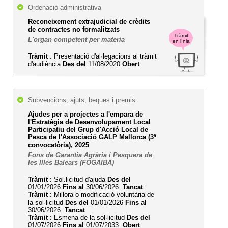
Ordenació administrativa
Reconeixement extrajudicial de crèdits
de contractes no formalitzats
Tràmit
L'organ competent per materia
en línia
Tràmit
: Presentació d'al·legacions al tràmit
d'audiència
Des del
11/08/2020
Obert
Subvencions, ajuts, beques i premis
Ajudes per a projectes a l'empara de
l'Estratègia de Desenvolupament Local
Participatiu del Grup d'Acció Local de
Pesca de l'Associació GALP Mallorca (3ª
convocatòria), 2025
Fons de Garantia Agrària i Pesquera de
les Illes Balears (FOGAIBA)
Tràmit
: Sol.licitud d'ajuda
Des del
01/01/2026
Fins al
30/06/2026.
Tancat
Tràmit
: Millora o modificació voluntària de
la sol·licitud
Des del
01/01/2026
Fins al
30/06/2026.
Tancat
Tràmit
: Esmena de la sol·licitud
Des del
01/07/2026
Fins al
01/07/2033.
Obert