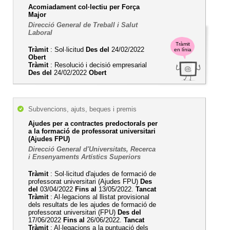
Acomiadament col·lectiu per Força
Major
Direcció General de Treball i Salut
Laboral
Tràmit
Tràmit
: Sol·licitud
Des del
24/02/2022
en línia
Obert
Tràmit
: Resolució i decisió empresarial
Des del
24/02/2022
Obert
Subvencions, ajuts, beques i premis
Ajudes per a contractes predoctorals per
a la formació de professorat universitari
(Ajudes FPU)
Direcció General d'Universitats, Recerca
i Ensenyaments Artístics Superiors
Tràmit
: Sol·licitud d'ajudes de formació de
professorat universitari (Ajudes FPU)
Des
del
03/04/2022
Fins al
13/05/2022.
Tancat
Tràmit
: Al·legacions al llistat provisional
dels resultats de les ajudes de formació de
professorat universitari (FPU)
Des del
17/06/2022
Fins al
26/06/2022.
Tancat
Tràmit
: Al·legacions a la puntuació dels