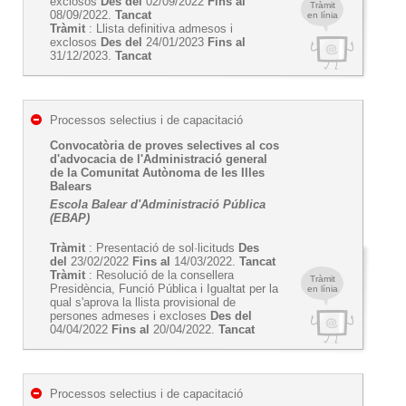
exclosos
Des del
02/09/2022
Fins al
Tràmit
08/09/2022.
Tancat
en línia
Tràmit
: Llista definitiva admesos i
exclosos
Des del
24/01/2023
Fins al
31/12/2023.
Tancat
Processos selectius i de capacitació
Convocatòria de proves selectives al cos
d'advocacia de l'Administració general
de la Comunitat Autònoma de les Illes
Balears
Escola Balear d'Administració Pública
(EBAP)
Tràmit
: Presentació de sol·licituds
Des
del
23/02/2022
Fins al
14/03/2022.
Tancat
Tràmit
: Resolució de la consellera
Tràmit
Presidència, Funció Pública i Igualtat per la
en línia
qual s'aprova la llista provisional de
persones admeses i excloses
Des del
04/04/2022
Fins al
20/04/2022.
Tancat
Processos selectius i de capacitació