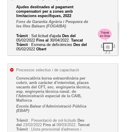
Ajudes destinades al pagament
compensatori per a zones amb
limitacions específiques, 2022
Fons de Garantia Agrària i Pesquera de
les Illes Balears (FOGAIBA)
Tràmit
Tràmit
: Sol.licitud d'ajuda
Des del
en línia
05/02/2022
Fins al
30/04/2022.
Tancat
Tràmit
: Esmena de deficiències
Des del
05/02/2022
Obert
Processos selectius i de capacitació
Convocatòria borsa extraordinària per
cobrir, amb caràcter d'interinitat, places
vacants del CFT, esc. enginyeria tècnica,
esp. enginyeria tècnica naval. de
l'Administració especial de la CAIB,
Mallorca
Escola Balear d'Administració Pública
(EBAP)
Tràmit
: Presentació de sol·licituds
Des
del
23/02/2022
Fins al
09/03/2022.
Tancat
Tràmit
: Llista provisional d'admesos i