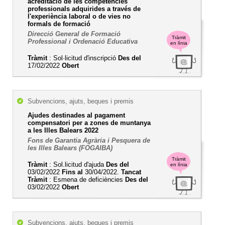
acreditació de les competències
professionals adquirides a través de
l'experiència laboral o de vies no
formals de formació
Direcció General de Formació
Tràmit
Professional i Ordenació Educativa
en línia
Tràmit
: Sol·licitud d'inscripció
Des del
17/02/2022
Obert
Subvencions, ajuts, beques i premis
Ajudes destinades al pagament
compensatori per a zones de muntanya
a les Illes Balears 2022
Fons de Garantia Agrària i Pesquera de
les Illes Balears (FOGAIBA)
Tràmit
Tràmit
: Sol.licitud d'ajuda
Des del
en línia
03/02/2022
Fins al
30/04/2022.
Tancat
Tràmit
: Esmena de deficiències
Des del
03/02/2022
Obert
Subvencions, ajuts, beques i premis