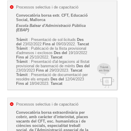
Processos selectius i de capacitació
Convocatòria borsa extr. CFT, Educació
Social, Mallorca
Escola Balear d'Administració Pública
(EBAP)
Tràmit
: Presentació de sol·licituds
Des
del
23/02/2022
Fins al
09/03/2022.
Tancat
Tràmit
: Publicació de la llista provisional
d'admesos i exclosos
Des del
19/10/2022
Fins al
25/10/2022.
Tancat
Tràmit
: Presentació d'al·legacions al llistat
provisional de baremació de mèrits
Des del
Tràmit
23/03/2023
Fins al
29/03/2023.
Tancat
en línia
Tràmit
: Presentació de documentació per
resoldre els empats
Des del
12/04/2023
Fins al
18/04/2023.
Tancat
Processos selectius i de capacitació
Convocatòria borsa extraordinària per
cobrir, amb caràcter d'interinitat, places
vacants del CFT, esc. humanística i de
ciències socials, especialitat treball
social. de l'Administració especial de la