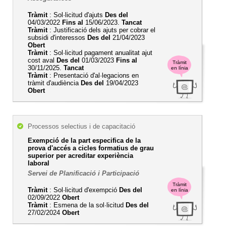
Tràmit
: Sol·licitud d'ajuts
Des del
04/03/2022
Fins al
15/06/2023.
Tancat
Tràmit
: Justificació dels ajuts per cobrar el
subsidi d'interessos
Des del
21/04/2023
Obert
Tràmit
: Sol·licitud pagament anualitat ajut
cost aval
Des del
01/03/2023
Fins al
Tràmit
30/11/2025.
Tancat
en línia
Tràmit
: Presentació d'al·legacions en
tràmit d'audiència
Des del
19/04/2023
Obert
Processos selectius i de capacitació
Exempció de la part especifica de la
prova d'accés a cicles formatius de grau
superior per acreditar experiència
laboral
Servei de Planificació i Participació
Tràmit
Tràmit
: Sol·licitud d'exempció
Des del
en línia
02/09/2022
Obert
Tràmit
: Esmena de la sol·licitud
Des del
27/02/2024
Obert