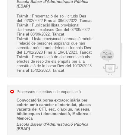
Escola Balear d'Administració Pública
(EBAP)
Tràmit
: Presentació de sol·licituds
Des
del
23/02/2022
Fins al
09/03/2022.
Tancat
Tràmit
: Publicació llista provisional
d'admesos i exclosos
Des del
02/09/2022
Fins al
08/09/2022.
Tancat
Tràmit
: Llista provisional baremació mèrits
i relació de persones aspirants que han
acreditat mèrits amb defectes formals
Des
del
13/01/2023
Fins al
19/01/2023.
Tancat
Tràmit
Tràmit
: Presentació de documentació als
en línia
efectes de resoldre els empats per a la
constitució de la borsa
Des del
10/02/2023
Fins al
16/02/2023.
Tancat
Processos selectius i de capacitació
Convocatòria borsa extraordinària per
cobrir, amb caràcter d'interinitat, places
vacants del CFT, esc. d'arxius, museus,
biblioteques i documentació, Mallorca i
Menorca
Escola Balear d'Administració Pública
(EBAP)