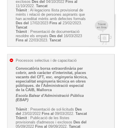
exclosos
Des del
04/10/2022
Fins al
11/10/2022.
Tancat
Tràmit
: Al·legacions llista provisional de
mèrits i relació de persones aspirants que
han acreditat mèrits amb defectes formals
Des del
17/02/2023
Fins al
23/02/2023.
Tràmit
Tancat
en línia
Tràmit
: Presentació de documentació
resoldre els empats
Des del
16/03/2023
Fins al
22/03/2023.
Tancat
Processos selectius i de capacitació
Convocatòria borsa extraordinària per
cobrir, amb caràcter d'interinitat, places
vacants del CFT, esc. enginyeria tècnica,
especialitat enginyeria tècnica en obres
públiques. de l'Administració especial
de la CAIB, Mallorca
Escola Balear d'Administració Pública
(EBAP)
Tràmit
: Presentació de sol·licituds
Des
del
23/02/2022
Fins al
09/03/2022.
Tancat
Tràmit
: Publicació de les llistes
provisionals d'admesos i exclosos
Des del
05/09/2022
Fins al
09/09/2022.
Tancat