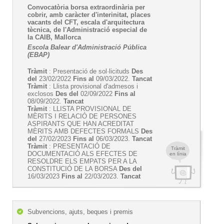
Convocatòria borsa extraordinària per
cobrir, amb caràcter d'interinitat, places
vacants del CFT, escala d'arquitectura
tècnica, de l'Administració especial de
la CAIB, Mallorca
Escola Balear d'Administració Pública
(EBAP)
Tràmit
: Presentació de sol·licituds
Des
del
23/02/2022
Fins al
09/03/2022.
Tancat
Tràmit
: Llista provisional d'admesos i
exclosos
Des del
02/09/2022
Fins al
08/09/2022.
Tancat
Tràmit
: LLISTA PROVISIONAL DE
MÈRITS I RELACIÓ DE PERSONES
ASPIRANTS QUE HAN ACREDITAT
MÈRITS AMB DEFECTES FORMALS
Des
del
27/02/2023
Fins al
06/03/2023.
Tancat
Tràmit
: PRESENTACIÓ DE
Tràmit
DOCUMENTACIÓ ALS EFECTES DE
en línia
RESOLDRE ELS EMPATS PER A LA
CONSTITUCIÓ DE LA BORSA
Des del
16/03/2023
Fins al
22/03/2023.
Tancat
Subvencions, ajuts, beques i premis