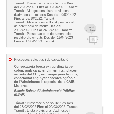
Tràmit
: Presentació de sol·licituds
Des
del
23/02/2022
Fins al
09/03/2022.
Tancat
Tràmit
: Al·legacions llista provisional
d'admesos i exclosos
Des del
29/09/2022
Fins al
05/10/2022.
Tancat
Tràmit
: Al·legacions al llistat provisional
de baremació de mèrits
Des del
Tràmit
20/03/2023
Fins al
24/03/2023.
Tancat
en línia
Tràmit
: Presentació de documentació
resoldre els empats
Des del
11/04/2023
Fins al
17/04/2023.
Tancat
Processos selectius i de capacitació
Convocatòria borsa extraordinària per
cobrir, amb caràcter d'interinitat, places
vacants del CFT, esc. enginyeria tècnica,
especialitat enginyeria tècnica agrícola,
de l'Administració especial de la CAIB,
Mallorca
Escola Balear d'Administració Pública
(EBAP)
Tràmit
: Presentació de sol·licituds
Des
del
23/02/2022
Fins al
09/03/2022.
Tancat
Tràmit
: Llista provisional d'admesos i