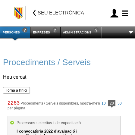
SEU ELECTRÒNICA
PERSONES
EMPRESES
ADMINISTRACIONS
Procediments / Serveis
Heu cercat
Torna a l'inici
2263
Procediments / Serveis disponibles, mostra-me'n
10
20
50
per pàgina.
Processos selectius i de capacitació
I convocatòria 2022 d'avaluació i