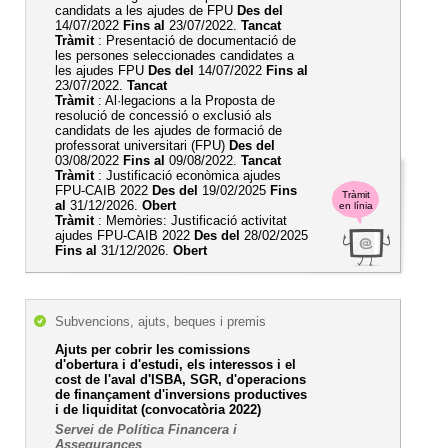
candidats a les ajudes de FPU
Des del
14/07/2022
Fins al
23/07/2022.
Tancat
Tràmit
: Presentació de documentació de
les persones seleccionades candidates a
les ajudes FPU
Des del
14/07/2022
Fins al
23/07/2022.
Tancat
Tràmit
: Al·legacions a la Proposta de
resolució de concessió o exclusió als
candidats de les ajudes de formació de
professorat universitari (FPU)
Des del
03/08/2022
Fins al
09/08/2022.
Tancat
Tràmit
: Justificació econòmica ajudes
FPU-CAIB 2022
Des del
19/02/2025
Fins
Tràmit
al
31/12/2026.
Obert
en línia
Tràmit
: Memòries: Justificació activitat
ajudes FPU-CAIB 2022
Des del
28/02/2025
Fins al
31/12/2026.
Obert
Subvencions, ajuts, beques i premis
Ajuts per cobrir les comissions
d'obertura i d'estudi, els interessos i el
cost de l'aval d'ISBA, SGR, d'operacions
de finançament d'inversions productives
i de liquiditat (convocatòria 2022)
Servei de Política Financera i
Assegurances