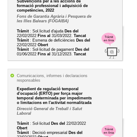
Subvencions per a les accions de
formació professional i adquisició de
competències, 2022
Fons de Garantia Agrària i Pesquera de
les Illes Balears (FOGAIBA)
Tràmit
: Sol.licitud d'ajuda
Des del
22/02/2022
Fins al
31/03/2022.
Tancat
Tràmit
Tràmit
: Esmena de deficiències
Des del
en línia
22/02/2022
Obert
Tràmit
: Sol·licitud de pagament
Des del
01/06/2022
Fins al
31/12/2023.
Tancat
Comunicacions, informes i declaracions
responsables
Expedient de regulació temporal
d'ocupació (ERTO) per força major
temporal determinada per impediments
o limitacions en l'activitat normalitzada
Direcció General de Treball i Salut
Laboral
Tràmit
: Sol·licitud
Des del
22/02/2022
Obert
Tràmit
Tràmit
: Decisió empresarial
Des del
en línia