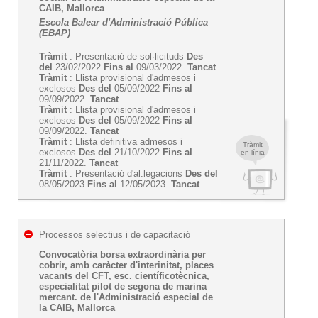
CAIB, Mallorca
Escola Balear d'Administració Pública
(EBAP)
Tràmit
: Presentació de sol·licituds
Des
del
23/02/2022
Fins al
09/03/2022.
Tancat
Tràmit
: Llista provisional d'admesos i
exclosos
Des del
05/09/2022
Fins al
09/09/2022.
Tancat
Tràmit
: Llista provisional d'admesos i
exclosos
Des del
05/09/2022
Fins al
09/09/2022.
Tancat
Tràmit
: Llista definitiva admesos i
Tràmit
exclosos
Des del
21/10/2022
Fins al
en línia
21/11/2022.
Tancat
Tràmit
: Presentació d'al.legacions
Des del
08/05/2023
Fins al
12/05/2023.
Tancat
Processos selectius i de capacitació
Convocatòria borsa extraordinària per
cobrir, amb caràcter d'interinitat, places
vacants del CFT, esc. científicotècnica,
especialitat pilot de segona de marina
mercant. de l'Administració especial de
la CAIB, Mallorca