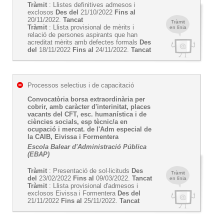
Tràmit
: Llistes definitives admesos i
exclosos
Des del
21/10/2022
Fins al
20/11/2022.
Tancat
Tràmit
Tràmit
: Llista provisional de mèrits i
en línia
relació de persones aspirants que han
acreditat mèrits amb defectes formals
Des
del
18/11/2022
Fins al
24/11/2022.
Tancat
Processos selectius i de capacitació
Convocatòria borsa extraordinària per
cobrir, amb caràcter d'interinitat, places
vacants del CFT, esc. humanística i de
ciències socials, esp tècnic/a en
ocupació i mercat. de l'Adm especial de
la CAIB, Eivissa i Formentera
Escola Balear d'Administració Pública
(EBAP)
Tràmit
: Presentació de sol·licituds
Des
Tràmit
del
23/02/2022
Fins al
09/03/2022.
Tancat
en línia
Tràmit
: Llista provisional d'admesos i
exclosos Eivissa i Formentera
Des del
21/11/2022
Fins al
25/11/2022.
Tancat