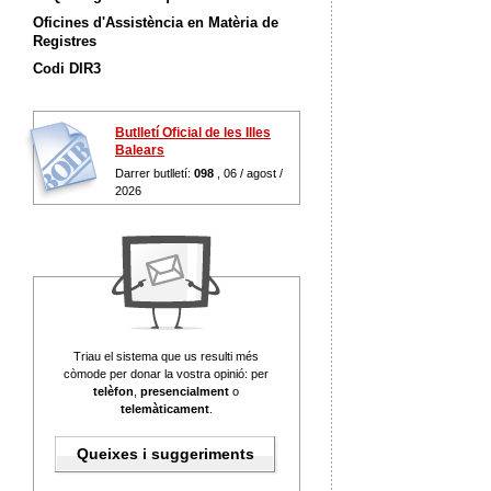
Oficines d'Assistència en Matèria de
Registres
Codi DIR3
Butlletí Oficial de les Illes
Balears
Darrer butlletí:
098
, 06 / agost /
2026
Triau el sistema que us resulti més
còmode per donar la vostra opinió: per
telèfon
,
presencialment
o
telemàticament
.
Queixes i suggeriments