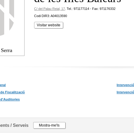
C/ del Palau Reial, 17
.
Tel.: 971177114 - Fax: 971176332
Codi DIR3: A04013590
Visitar website
 Serra
eral
Intervenci
de Fiscalització
Intervenci
 d'Auditories
nts / Serveis
Mostra-me'ls