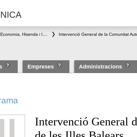
NICA
Conselleria d'Economia, Hisenda i Innovació
Intervenció General de la Comunitat Aut
es
Empreses
Administracions
rama
Intervenció General 
de les Illes Balears