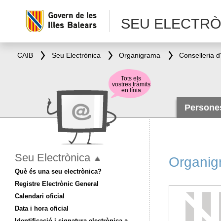
SEU ELECTRÒ
CAIB
Seu Electrònica
Organigrama
Tots els
vostres tràmits
en línia
Person
Seu Electrònica
Organig
Què és una seu electrònica?
Registre Electrònic General
Calendari oficial
Data i hora oficial
Identificació i signatura electrònica a