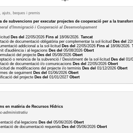
 ajuts, beques i premis
a de subvencions per executar projectes de cooperació per a la transform
neral d'Immigració i Cooperació al Desenvolupament
licitud
Des del
22/05/2026
Fins al
18/06/2026.
Tancat
tació de documentació obligatòria per complementar la sol·licitud
Des del
22/
mentació addicional a la sol·licitud
Des del
22/05/2026
Fins al
18/06/2026.
it d'audiència i al·legacions
Des del
05/08/2026
Obert
rmulació del projecte
Des del
05/08/2026
Obert
ptació o renúncia de la subvenció / Desistiment de la sol·licitud
Des del
01/
rtació de documentació i/o comunicacions
Des del
22/05/2026
Obert
licitud de modificacions del projecte i/o terminis
Des del
01/12/2026
Obert
ormes de seguiment
Des del
01/06/2026
Obert
ificació del projecte
Des del
01/01/2027
Obert
ns en matèria de Recursos Hídrics
ic-administratiu
entació d'al·legacions
Des del
05/06/2026
Obert
sentació de documentació requerida
Des del
05/06/2026
Obert