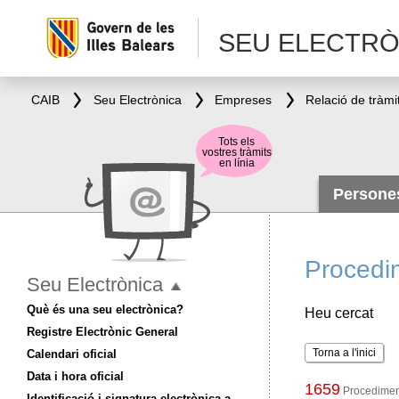
SEU ELECTRÒ
CAIB
Seu Electrònica
Empreses
Relació de tràmi
Tots els
vostres tràmits
en línia
Person
Procedi
Seu Electrònica
Què és una seu electrònica?
Heu cercat
Registre Electrònic General
Torna a l'inici
Calendari oficial
Data i hora oficial
1659
Procediment
Identificació i signatura electrònica a