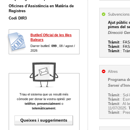
Oficines d'Assistència en Matèria de
Registres
Subvencions,
Codi DIR3
Ajut públic 
pimes del se
Direcció Gen
Butlletí Oficial de les Illes
Balears
Tràmit
: FASE
Darrer butlletí:
099
, 08 / agost /
Tràmit
: FASE
2026
Tràmit
: Trà
Altres
Programa de
Servei d'In
Triau el sistema que us resulti més
Tràmit
: Sol·
còmode per donar la vostra opinió: per
Tràmit
: Esme
Tràmit
: Al·l
telèfon
,
presencialment
o
11/07/2025.
telemàticament
.
Tràmit
: Pres
Queixes i suggeriments