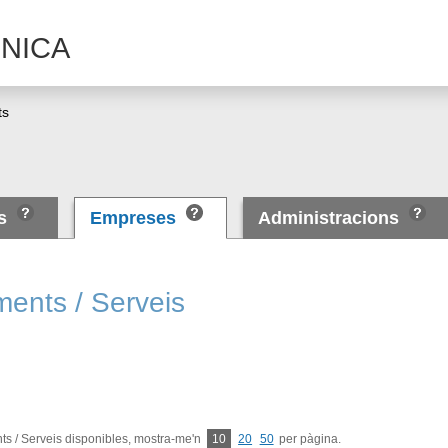
NICA
ts
es
Empreses
Administracions
ments / Serveis
s / Serveis disponibles, mostra-me'n
10
20
50
per pàgina.