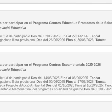
a per participar en el Programa Centres Educatius Promotors de la Salu
novació Educativa
licitud de participació
Des del
02/06/2026
Fins al
22/06/2026.
Tancat
egacions llista provisional
Des del
26/06/2026
Fins al
30/06/2026.
Tancat
a per participar en el Programa Centres Ecoambientals 2025-2026
novació Educativa
licitud de participació
Des del
14/05/2025
Fins al
06/06/2025.
Tancat
egacions llista provisional
Des del
09/06/2025
Fins al
17/06/2025.
Tancat
rega Projecte d'Acció Ambiental
Des del
01/10/2025
Fins al
10/10/2025.
Tanc
entació Memòria final del programa i sol·licitud de guardó
Des del
01/06/202