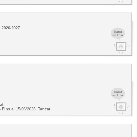
t 2026-2027
Tràmit
en línia
Tràmit
en línia
at
6
Fins al
15/06/2026.
Tancat