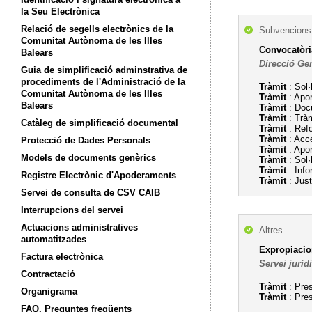
la Seu Electrònica
Relació de segells electrònics de la
Subvencions,
Comunitat Autònoma de les Illes
Convocatòri
Balears
Direcció Ge
Guia de simplificació adminstrativa de
procediments de l'Administració de la
Tràmit
: Sol·
Comunitat Autònoma de les Illes
Tràmit
: Apor
Balears
Tràmit
: Docu
Tràmit
: Tràm
Catàleg de simplificació documental
Tràmit
: Refo
Tràmit
: Acce
Protecció de Dades Personals
Tràmit
: Apo
Models de documents genèrics
Tràmit
: Sol·
Tràmit
: Inf
Registre Electrònic d'Apoderaments
Tràmit
: Just
Servei de consulta de CSV CAIB
Interrupcions del servei
Actuacions administratives
Altres
automatitzades
Expropiacio
Factura electrònica
Servei juríd
Contractació
Tràmit
: Pres
Organigrama
Tràmit
: Pre
FAQ. Preguntes freqüents