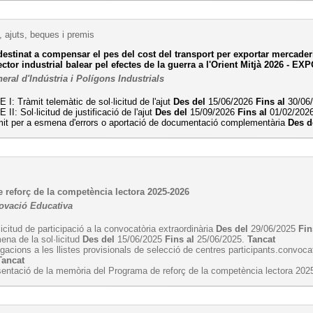
 ajuts, beques i premis
destinat a compensar el pes del cost del transport per exportar mercader
ctor industrial balear pel efectes de la guerra a l'Orient Mitjà 2026 - EX
eral d'Indústria i Polígons Industrials
 I: Tràmit telemàtic de sol·licitud de l'ajut
Des del
15/06/2026
Fins al
30/06
 II: Sol·licitud de justificació de l'ajut
Des del
15/09/2026
Fins al
01/02/202
mit per a esmena d'errors o aportació de documentació complementària
Des d
 reforç de la competència lectora 2025-2026
novació Educativa
licitud de participació a la convocatòria extraordinària
Des del
29/06/2025
Fin
na de la sol·licitud
Des del
15/06/2025
Fins al
25/06/2025.
Tancat
egacions a les llistes provisionals de selecció de centres participants.convoca
Tancat
entació de la memòria del Programa de reforç de la competència lectora 20