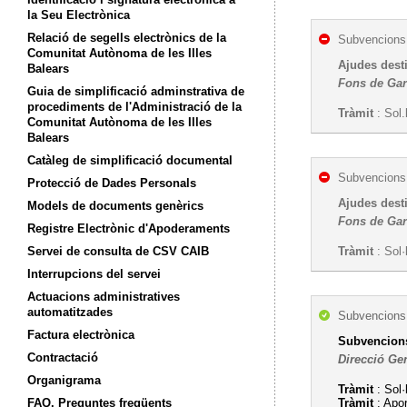
la Seu Electrònica
Relació de segells electrònics de la
Subvencions,
Comunitat Autònoma de les Illes
Ajudes dest
Balears
Fons de Gar
Guia de simplificació adminstrativa de
procediments de l'Administració de la
Tràmit
: Sol.
Comunitat Autònoma de les Illes
Balears
Catàleg de simplificació documental
Subvencions,
Protecció de Dades Personals
Ajudes dest
Models de documents genèrics
Fons de Gar
Registre Electrònic d'Apoderaments
Servei de consulta de CSV CAIB
Tràmit
: Sol·
Interrupcions del servei
Actuacions administratives
automatitzades
Subvencions,
Factura electrònica
Subvencions 
Contractació
Direcció Gen
Organigrama
Tràmit
: Sol·
FAQ. Preguntes freqüents
Tràmit
: Apo