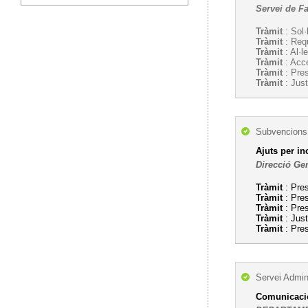
Servei de F
Tràmit
: Sol·
Tràmit
: Req
Tràmit
: Al·l
Tràmit
: Acc
Tràmit
: Pre
Tràmit
: Just
Subvencions,
Ajuts per in
Direcció Gen
Tràmit
: Pres
Tràmit
: Pres
Tràmit
: Pres
Tràmit
: Just
Tràmit
: Pres
Servei Admini
Comunicacion