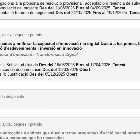
egacions a la proposta de resolució provisional, acceptació o renúncia de su
rmulació del projecte
Des del
11/08/2025
Fins al
04/09/2025.
Tancat
sentació Informe de seguiment
Des del
24/10/2025
Fins al
19/12/2025.
Tanca
 ajuts, beques i premis
nades a millorar la capacitat d'innovació i la digitalització a les pimes, l
ió d'esdeveniments i inversió en innovació
eral d'Innovació i Transformació Digital
 I: Sol·licitud d'ajuda
Des del
16/03/2026
Fins al
17/04/2026.
Tancat
rtació de documentació
Des del
19/03/2026
Obert
 II: Justificació
Des del
05/12/2025
Obert
no disponible
 ajuts, beques i premis
 adreçades a entitats que duen a terme programes d'acció social orienta
juda a persones que ho necessiten