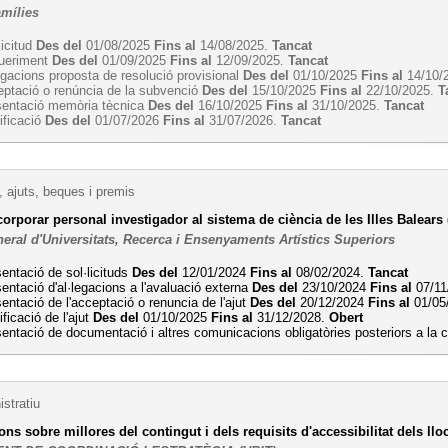
amílies
licitud
Des del
01/08/2025
Fins al
14/08/2025.
Tancat
ueriment
Des del
01/09/2025
Fins al
12/09/2025.
Tancat
egacions proposta de resolució provisional
Des del
01/10/2025
Fins al
14/10/
eptació o renúncia de la subvenció
Des del
15/10/2025
Fins al
22/10/2025.
T
sentació memòria tècnica
Des del
16/10/2025
Fins al
31/10/2025.
Tancat
ificació
Des del
01/07/2026
Fins al
31/07/2026.
Tancat
 ajuts, beques i premis
corporar personal investigador al sistema de ciència de les Illes Balears
eral d'Universitats, Recerca i Ensenyaments Artístics Superiors
entació de sol·licituds
Des del
12/01/2024
Fins al
08/02/2024.
Tancat
entació d'al·legacions a l'avaluació externa
Des del
23/10/2024
Fins al
07/11
entació de l'acceptació o renuncia de l'ajut
Des del
20/12/2024
Fins al
01/05
ificació de l'ajut
Des del
01/10/2025
Fins al
31/12/2028.
Obert
entació de documentació i altres comunicacions obligatòries posteriors a la
stratiu
s sobre millores del contingut i dels requisits d'accessibilitat dels ll