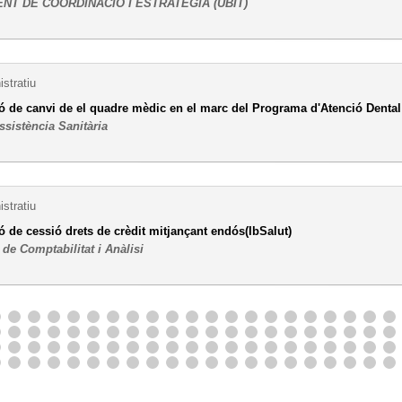
NT DE COORDINACIÓ I ESTRATÈGIA (UBIT)
stratiu
 de canvi de el quadre mèdic en el marc del Programa d'Atenció Dental I
ssistència Sanitària
stratiu
 de cessió drets de crèdit mitjançant endós(IbSalut)
de Comptabilitat i Anàlisi