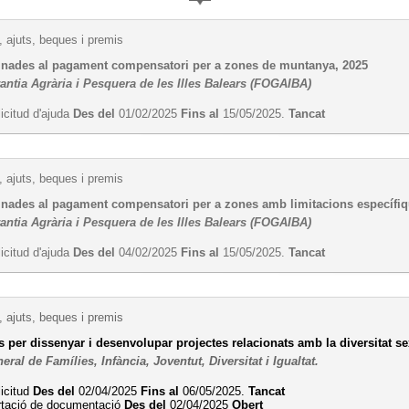
 ajuts, beques i premis
inades al pagament compensatori per a zones de muntanya, 2025
antia Agrària i Pesquera de les Illes Balears (FOGAIBA)
licitud d'ajuda
Des del
01/02/2025
Fins al
15/05/2025.
Tancat
 ajuts, beques i premis
inades al pagament compensatori per a zones amb limitacions específiq
antia Agrària i Pesquera de les Illes Balears (FOGAIBA)
licitud d'ajuda
Des del
04/02/2025
Fins al
15/05/2025.
Tancat
 ajuts, beques i premis
per dissenyar i desenvolupar projectes relacionats amb la diversitat sex
eral de Famílies, Infància, Joventut, Diversitat i Igualtat.
licitud
Des del
02/04/2025
Fins al
06/05/2025.
Tancat
rtació de documentació
Des del
02/04/2025
Obert