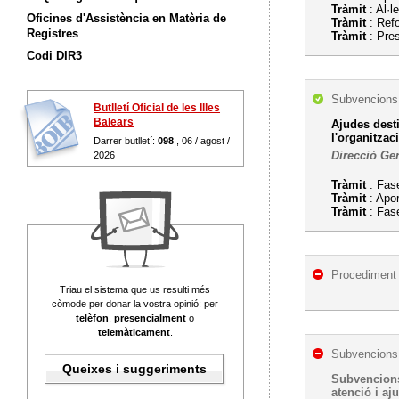
Tràmit
: Al·l
Oficines d'Assistència en Matèria de
Tràmit
: Refo
Registres
Tràmit
: Pre
Codi DIR3
Subvencions,
Butlletí Oficial de les Illes
Balears
Ajudes desti
l'organitzac
Darrer butlletí:
098
, 06 / agost /
Direcció Gen
2026
Tràmit
: Fase
Tràmit
: Apo
Tràmit
: Fase
Procediment 
Triau el sistema que us resulti més
còmode per donar la vostra opinió: per
telèfon
,
presencialment
o
telemàticament
.
Subvencions,
Queixes i suggeriments
Subvencions
atenció i a