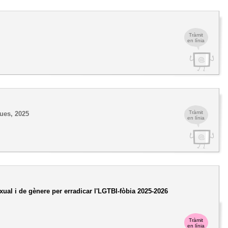
Tràmit
en línia
Tràmit
ues, 2025
en línia
ual i de gènere per erradicar l'LGTBI-fòbia 2025-2026
Tràmit
en línia