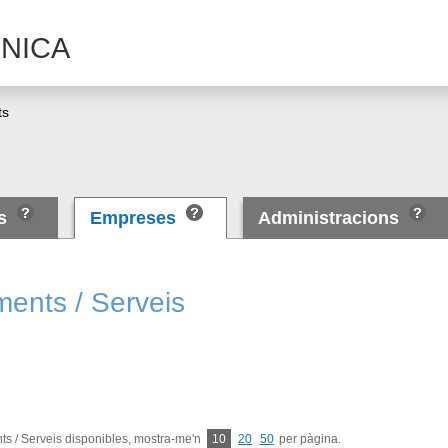
NICA
ts
es
Empreses
Administracions
ments / Serveis
s / Serveis disponibles, mostra-me'n
10
20
50
per pàgina.