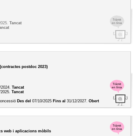
Tràmit
2025.
Tancat
en línia
ancat
 (contractes postdoc 2023)
Tràmit
/2024.
Tancat
en línia
/2025.
Tancat
 concessió
Des del
07/10/2025
Fins al
31/12/2027.
Obert
Tràmit
en línia
ocs web i aplicacions mòbils