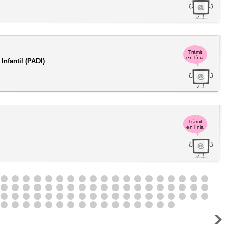
Tràmit
en línia
nfantil (PADI)
Tràmit
en línia