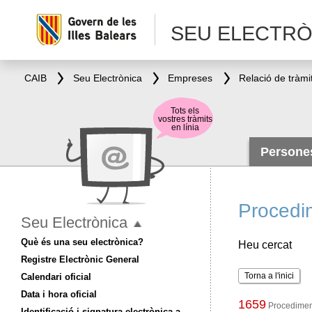
SEU ELECTRÒ
CAIB
Seu Electrònica
Empreses
Relació de tràmi
Tots els
vostres tràmits
en línia
Person
Procedi
Seu Electrònica
Què és una seu electrònica?
Heu cercat
Registre Electrònic General
Torna a l'inici
Calendari oficial
Data i hora oficial
1659
Procediment
Identificació i signatura electrònica a