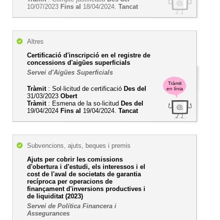
10/07/2023
Fins al
18/04/2024.
Tancat
Altres
Certificació d'inscripció en el registre de
concessions d'aigües superficials
Servei d'Aigües Superficials
Tràmit
Tràmit
: Sol·licitud de certificació
Des del
en línia
31/03/2023
Obert
Tràmit
: Esmena de la so·licitud
Des del
19/04/2024
Fins al
19/04/2024.
Tancat
Subvencions, ajuts, beques i premis
Ajuts per cobrir les comissions
d'obertura i d'estudi, els interessos i el
cost de l'aval de societats de garantia
recíproca per operacions de
finançament d'inversions productives i
de liquiditat (2023)
Servei de Política Financera i
Assegurances