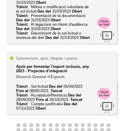
31/03/2023
Obert
Tràmit
: Millora o modificació voluntària de
la sol.licitud
Des del
31/03/2023
Obert
Tràmit
: Presentació de la documentació
Des del
31/03/2023
Obert
Tràmit
Tràmit
: Al.legacions en tràmit d'audiència
en línia
Des del
31/03/2023
Obert
Tràmit
: Desistiment de la sol.licitud o
renúncia del dret
Des del
31/03/2023
Obert
Subvencions, ajuts, beques i premis
Ajuts per fomentar l'esport inclusiu, any
2023 - Projectes d'integració
Direcció General d'Esports
Tràmit
: Sol·licitud
Des del
05/04/2023
Fins al
08/05/2023.
Tancat
Tràmit
Tràmit
: Acceptació/Renúncia
Des del
en línia
28/09/2023
Fins al
26/10/2023.
Tancat
Tràmit
: Compte justificatiu
Des del
07/11/2023
Obert