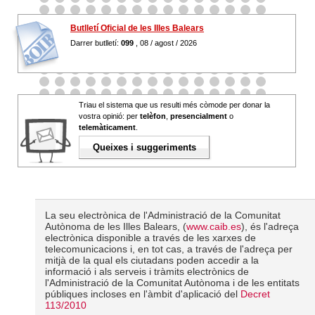
Butlletí Oficial de les Illes Balears
Darrer butlletí:
099
, 08 / agost / 2026
Triau el sistema que us resulti més còmode per donar la
vostra opinió: per
telèfon
,
presencialment
o
telemàticament
.
Queixes i suggeriments
La seu electrònica de l'Administració de la Comunitat
Autònoma de les Illes Balears, (
www.caib.es
), és l'adreça
electrònica disponible a través de les xarxes de
telecomunicacions i, en tot cas, a través de l'adreça per
mitjà de la qual els ciutadans poden accedir a la
informació i als serveis i tràmits electrònics de
l'Administració de la Comunitat Autònoma i de les entitats
públiques incloses en l'àmbit d'aplicació del
Decret
113/2010