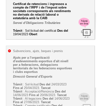
Certificat de retencions i ingressos a
compte de l'IRPF i de l'impost sobre
societats corresponents als rendiments
no derivats de relació laboral o
estatutària amb la CAIB
Tràmit
Servei d'Obligacions Tributàries
en línia
Tràmit
: Sol·licitud del certificat
Des del
19/04/2023
Obert
Subvencions, ajuts, beques i premis
Ajuts per a l'organització
d'esdeveniments esportius d'alt nivell
per a federacions, delegacions
territorials de les federacions esportives
i clubs esportius
Direcció General d'Esports
Tràmit
: Sol·licitud
Des del
24/03/2023
Fins al
25/04/2023.
Tancat
Tràmit
: Acceptació/Renúncia
Des del
14/06/2023
Fins al
20/06/2023.
Tancat
Tràmit
Tràmit
: Al·legacions
Des del
14/06/2023
en línia
Fins al
27/06/2023.
Tancat
Tràmit
: Compte justificatiu
Des del