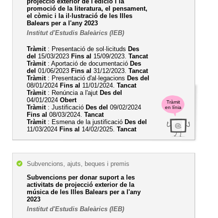
projecció exterior de l'edició i la
promoció de la literatura, el pensament,
el còmic i la il·lustració de les Illes
Balears per a l'any 2023
Institut d'Estudis Baleàrics (IEB)
Tràmit
: Presentació de sol·licituds
Des
del
15/03/2023
Fins al
15/09/2023.
Tancat
Tràmit
: Aportació de documentació
Des
del
01/06/2023
Fins al
31/12/2023.
Tancat
Tràmit
: Presentació d'al·legacions
Des del
08/01/2024
Fins al
11/01/2024.
Tancat
Tràmit
: Renúncia a l'ajut
Des del
04/01/2024
Obert
Tràmit
Tràmit
: Justificació
Des del
09/02/2024
en línia
Fins al
08/03/2024.
Tancat
Tràmit
: Esmena de la justificació
Des del
11/03/2024
Fins al
14/02/2025.
Tancat
Subvencions, ajuts, beques i premis
Subvencions per donar suport a les
activitats de projecció exterior de la
música de les Illes Balears per a l'any
2023
Institut d'Estudis Baleàrics (IEB)