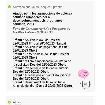
Subvencions, ajuts, beques i premis
Ajudes per a les agrupacions de defensa
sanitària ramaderes per al
desenvolupament dels programes
sanitaris, 2023
Fons de Garantia Agrària i Pesquera de
les Illes Balears (FOGAIBA)
Tràmit
: Sol.licitud d'ajuda
Des del
22/03/2023
Fins al
28/04/2023.
Tancat
Tràmit
: Sol.licitud de pagament
Des del
22/03/2023
Obert
Tràmit
: Esmena de la sol.licitud
Des del
22/03/2023
Obert
Tràmit
: Millora o modificació voluntària de
la sol.licitud
Des del
22/03/2023
Obert
Tràmit
: Presentació de la documentació
Des del
22/03/2023
Obert
Tràmit
Tràmit
: Al.legacions en tràmit d'audiència
en línia
Des del
22/03/2023
Obert
Tràmit
: Desistiment de la sol.licitud o
renúncia del dret
Des del
22/03/2023
Obert
Altres