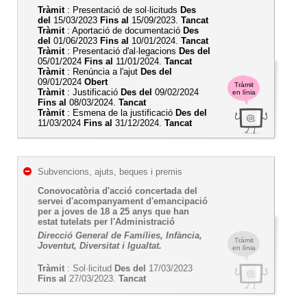
Tràmit
: Presentació de sol·licituds
Des
del
15/03/2023
Fins al
15/09/2023.
Tancat
Tràmit
: Aportació de documentació
Des
del
01/06/2023
Fins al
10/01/2024.
Tancat
Tràmit
: Presentació d'al·legacions
Des del
05/01/2024
Fins al
11/01/2024.
Tancat
Tràmit
: Renúncia a l'ajut
Des del
09/01/2024
Obert
Tràmit
Tràmit
: Justificació
Des del
09/02/2024
en línia
Fins al
08/03/2024.
Tancat
Tràmit
: Esmena de la justificació
Des del
11/03/2024
Fins al
31/12/2024.
Tancat
Subvencions, ajuts, beques i premis
Conovocatòria d'acció concertada del
servei d'acompanyament d'emancipació
per a joves de 18 a 25 anys que han
estat tutelats per l'Administració
Direcció General de Famílies, Infància,
Tràmit
Joventut, Diversitat i Igualtat.
en línia
Tràmit
: Sol·licitud
Des del
17/03/2023
Fins al
27/03/2023.
Tancat