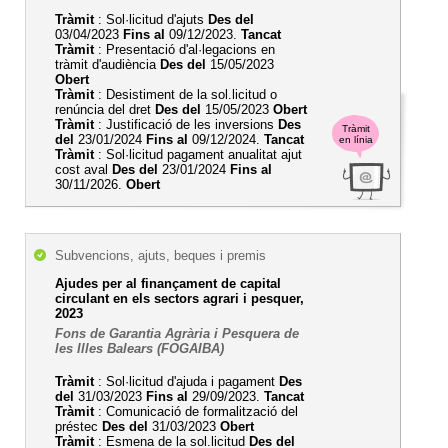
Tràmit
: Sol·licitud d'ajuts
Des del
03/04/2023
Fins al
09/12/2023.
Tancat
Tràmit
: Presentació d'al·legacions en
tràmit d'audiència
Des del
15/05/2023
Obert
Tràmit
: Desistiment de la sol.licitud o
renúncia del dret
Des del
15/05/2023
Obert
Tràmit
: Justificació de les inversions
Des
Tràmit
del
23/01/2024
Fins al
09/12/2024.
Tancat
en línia
Tràmit
: Sol·licitud pagament anualitat ajut
cost aval
Des del
23/01/2024
Fins al
30/11/2026.
Obert
Subvencions, ajuts, beques i premis
Ajudes per al finançament de capital
circulant en els sectors agrari i pesquer,
2023
Fons de Garantia Agrària i Pesquera de
les Illes Balears (FOGAIBA)
Tràmit
: Sol·licitud d'ajuda i pagament
Des
del
31/03/2023
Fins al
29/09/2023.
Tancat
Tràmit
: Comunicació de formalització del
préstec
Des del
31/03/2023
Obert
Tràmit
: Esmena de la sol.licitud
Des del