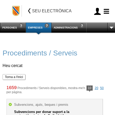
SEU ELECTRÒNICA
PERSONES
EMPRESES
ADMINISTRACIONS
Procediments / Serveis
Heu cercat
Torna a l'inici
1659
Procediments / Serveis disponibles, mostra-me'n
10
20
50
per pàgina.
Subvencions, ajuts, beques i premis
Subvencions per donar suport a la