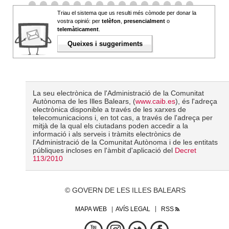
Triau el sistema que us resulti més còmode per donar la
vostra opinió: per
telèfon
,
presencialment
o
telemàticament
.
Queixes i suggeriments
La seu electrònica de l'Administració de la Comunitat
Autònoma de les Illes Balears, (
www.caib.es
), és l'adreça
electrònica disponible a través de les xarxes de
telecomunicacions i, en tot cas, a través de l'adreça per
mitjà de la qual els ciutadans poden accedir a la
informació i als serveis i tràmits electrònics de
l'Administració de la Comunitat Autònoma i de les entitats
públiques incloses en l'àmbit d'aplicació del
Decret
113/2010
© GOVERN DE LES ILLES BALEARS
MAPA WEB
AVÍS LEGAL
RSS