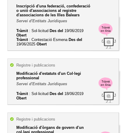
Inscripció d'una federació, confederació
o unió d'associacions al registre
d'associacions de les Illes Balears
Servei d'Entitats Jurídiques
Tràmit
Tràmit
: Sol·licitud
Des del
19/06/2019
en línia
Obert
Tràmit
: Contestació Esmena
Des del
19/06/2025
Obert
Registre i publicacions
Modificació d'estatuts d'un Col·legi
professional
Tràmit
Servei d'Entitats Jurídiques
en línia
Tràmit
: Sol·licitud
Des del
18/06/2019
Obert
Registre i publicacions
Modificació d'òrgans de govern d'un
col.legi professional