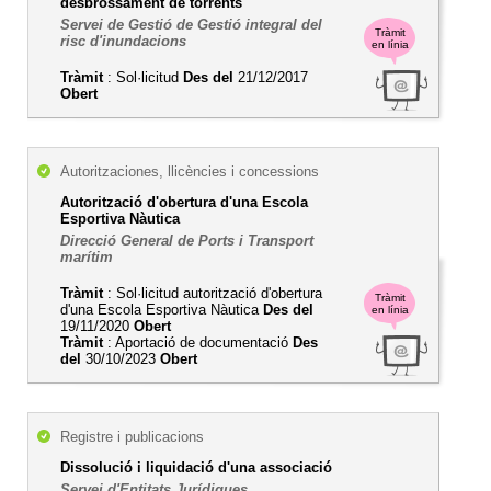
desbrossament de torrents
Servei de Gestió de Gestió integral del
Tràmit
risc d'inundacions
en línia
Tràmit
: Sol·licitud
Des del
21/12/2017
Obert
Autoritzaciones, llicències i concessions
Autorització d'obertura d'una Escola
Esportiva Nàutica
Direcció General de Ports i Transport
marítim
Tràmit
: Sol·licitud autorització d'obertura
Tràmit
d'una Escola Esportiva Nàutica
Des del
en línia
19/11/2020
Obert
Tràmit
: Aportació de documentació
Des
del
30/10/2023
Obert
Registre i publicacions
Dissolució i liquidació d'una associació
Servei d'Entitats Jurídiques