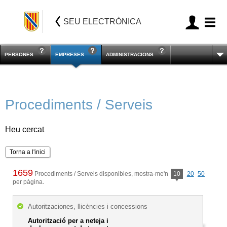
SEU ELECTRÒNICA
PERSONES
EMPRESES
ADMINISTRACIONS
Procediments / Serveis
Heu cercat
Torna a l'inici
1659
Procediments / Serveis disponibles, mostra-me'n
10
20
50
per pàgina.
Autoritzaciones, llicències i concessions
Autorització per a neteja i