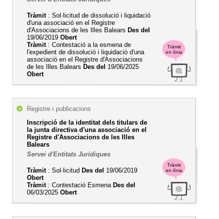
Tràmit
: Sol·licitud de dissolució i liquidació
d'una associació en el Registre
d'Associacions de les Illes Balears
Des del
19/06/2019
Obert
Tràmit
: Contestació a la esmena de
Tràmit
l'expedient de dissolució i liquidació d'una
en línia
associació en el Registre d'Associacions
de les Illes Balears
Des del
19/06/2025
Obert
Registre i publicacions
Inscripció de la identitat dels titulars de
la junta directiva d'una associació en el
Registre d'Associacions de les Illes
Balears
Servei d'Entitats Jurídiques
Tràmit
Tràmit
: Sol·licitud
Des del
19/06/2019
en línia
Obert
Tràmit
: Contestació Esmena
Des del
06/03/2025
Obert