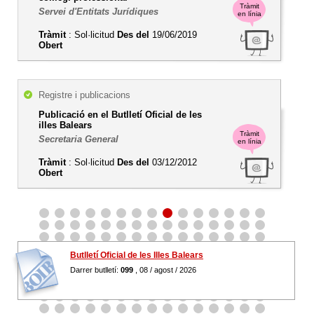
Tràmit
Servei d'Entitats Jurídiques
en línia
Tràmit
: Sol·licitud
Des del
19/06/2019
Obert
Registre i publicacions
Publicació en el Butlletí Oficial de les
illes Balears
Tràmit
Secretaria General
en línia
Tràmit
: Sol·licitud
Des del
03/12/2012
Obert
Butlletí Oficial de les Illes Balears
Darrer butlletí:
099
, 08 / agost / 2026